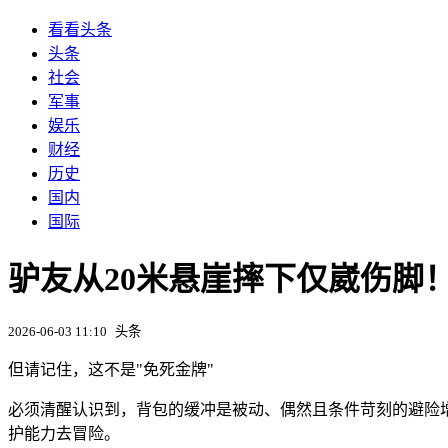
看看头条
头条
社会
军事
娱乐
财经
历史
国内
国际
驴友从20米悬崖摔下仅崴伤脚！
2026-06-03 11:10
头条
但请记住，这不是"免死金牌"
必须清醒认识到，背包的缓冲是被动、偶然且条件苛刻的避险
护能力去冒险。