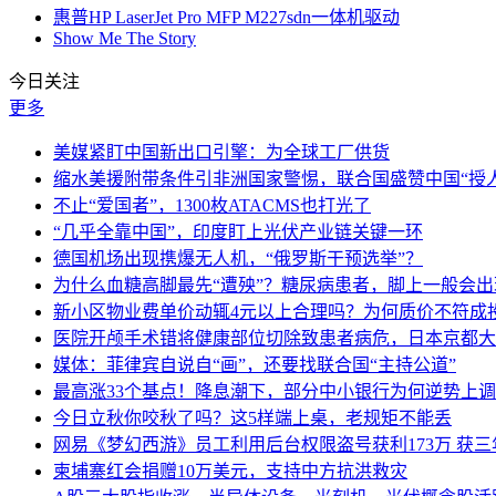
惠普HP LaserJet Pro MFP M227sdn一体机驱动
Show Me The Story
今日关注
更多
美媒紧盯中国新出口引擎：为全球工厂供货
缩水美援附带条件引非洲国家警惕，联合国盛赞中国“授人
不止“爱国者”，1300枚ATACMS也打光了
“几乎全靠中国”，印度盯上光伏产业链关键一环
德国机场出现携爆无人机，“俄罗斯干预选举”？
为什么血糖高脚最先“遭殃”？糖尿病患者，脚上一般会
新小区物业费单价动辄4元以上合理吗？为何质价不符成
医院开颅手术错将健康部位切除致患者病危，日本京都大
媒体：菲律宾自说自“画”，还要找联合国“主持公道”
最高涨33个基点！降息潮下，部分中小银行为何逆势上
今日立秋你咬秋了吗？这5样端上桌，老规矩不能丢
网易《梦幻西游》员工利用后台权限盗号获利173万 获三
柬埔寨红会捐赠10万美元，支持中方抗洪救灾