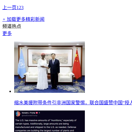
上一页
1
2
3
+
加载更多精彩新闻
频道热点
更多
缩水美援附带条件引非洲国家警惕，联合国盛赞中国“授人