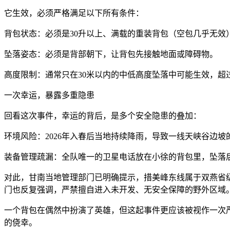
它生效，必须严格满足以下所有条件：
背包状态：必须是30升以上、满载的重装背包（空包几乎无效
坠落姿态：必须是背部朝下，让背包先接触地面或障碍物。
高度限制：通常只在30米以内的中低高度坠落中可能生效，超
一次幸运，暴露多重隐患
回看这次事件，幸运的背后，是多个安全隐患的叠加：
环境风险：2026年入春后当地持续降雨，导致一线天峡谷边
装备管理疏漏：全队唯一的卫星电话放在小徐的背包里，坠落
对此，甘南当地管理部门已明确提示，措美峰东线属于双燕省级
门也反复强调，严禁擅自进入未开发、无安全保障的野外区域
一个背包在偶然中扮演了英雄，但这起事件更应该被视作一次
的侥幸。