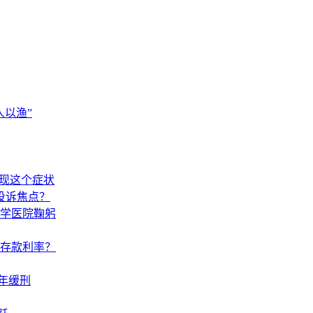
以渔”
出现这个症状
投诉焦点？
学医院鞠躬
调存款利率？
年缓刑