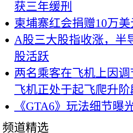
获三年缓刑
柬埔寨红会捐赠10万
A股三大股指收涨，半
股活跃
两名乘客在飞机上因调
飞机正处于起飞爬升阶
《GTA6》玩法细节曝
频道精选