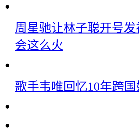
周星驰让林子聪开号发
会这么火
歌手韦唯回忆10年跨