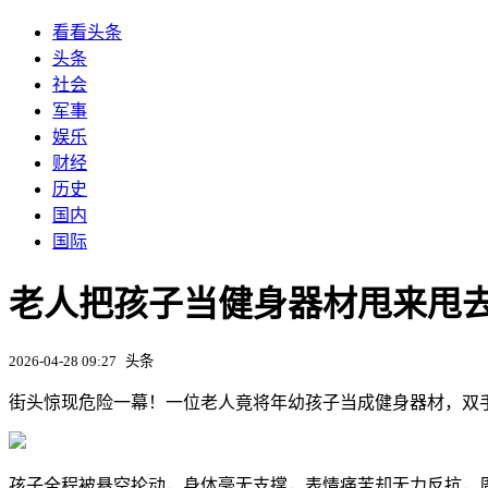
看看头条
头条
社会
军事
娱乐
财经
历史
国内
国际
老人把孩子当健身器材甩来甩去
2026-04-28 09:27
头条
街头惊现危险一幕！一位老人竟将年幼孩子当成健身器材，双
孩子全程被悬空抡动，身体毫无支撑，表情痛苦却无力反抗，