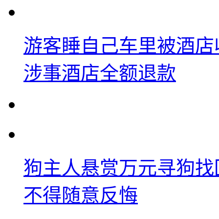
游客睡自己车里被酒店
涉事酒店全额退款
狗主人悬赏万元寻狗找
不得随意反悔