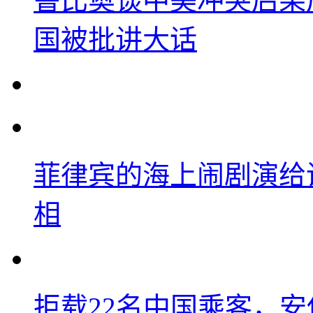
鲁比奥谈中美冲突后果
国被批讲大话
菲律宾的海上闹剧演给
相
拒载22名中国乘客，安