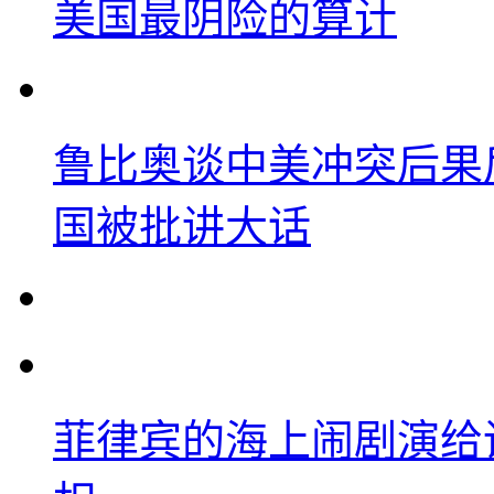
美国最阴险的算计
鲁比奥谈中美冲突后果
国被批讲大话
菲律宾的海上闹剧演给