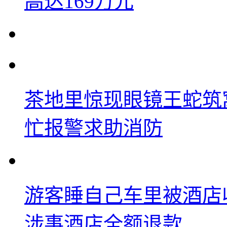
高达169万元
茶地里惊现眼镜王蛇筑
忙报警求助消防
游客睡自己车里被酒店
涉事酒店全额退款