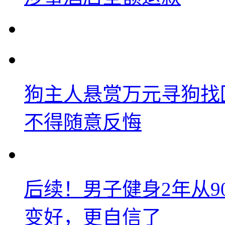
狗主人悬赏万元寻狗找
不得随意反悔
后续！男子健身2年从9
变好，更自信了