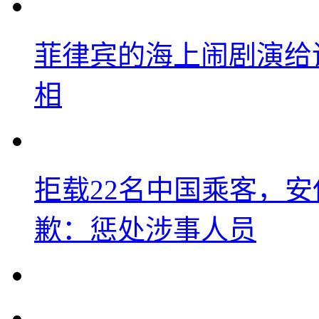
菲律宾的海上闹剧演给
相
拒载22名中国乘客，安
歉：惩处涉事人员