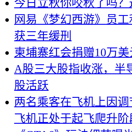
今日立秋你咬秋了吗？
网易《梦幻西游》员工
获三年缓刑
柬埔寨红会捐赠10万
A股三大股指收涨，半
股活跃
两名乘客在飞机上因调
飞机正处于起飞爬升阶