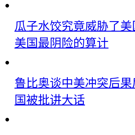
瓜子水饺究竟威胁了美
美国最阴险的算计
鲁比奥谈中美冲突后果
国被批讲大话