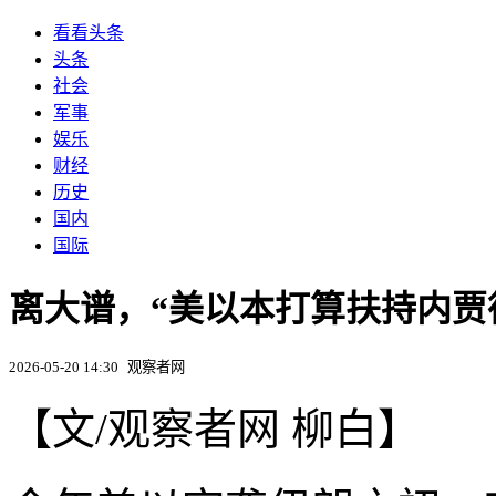
看看头条
头条
社会
军事
娱乐
财经
历史
国内
国际
离大谱，“美以本打算扶持内贾
2026-05-20 14:30
观察者网
【文/观察者网 柳白】