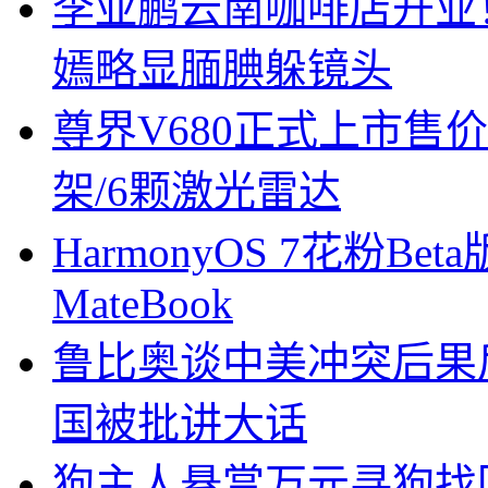
李亚鹏云南咖啡店开业
嫣略显腼腆躲镜头
尊界V680正式上市售价6
架/6颗激光雷达
HarmonyOS 7花粉B
MateBook
鲁比奥谈中美冲突后果
国被批讲大话
狗主人悬赏万元寻狗找