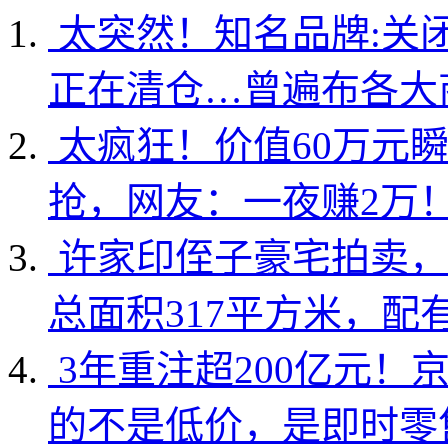
太突然！知名品牌:关
正在清仓…曾遍布各大
太疯狂！价值60万元
抢，网友：一夜赚2万
许家印侄子豪宅拍卖，
总面积317平方米，配
3年重注超200亿元！
的不是低价，是即时零