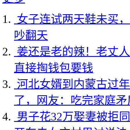
女子连试两天鞋未买，
吵翻天
姜还是老的辣！老丈人
直接掏钱包要钱
河北女婿到内蒙古过年
了，网友：吃完家庭矛
男子花32万娶妻被拒