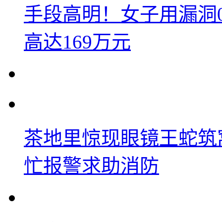
手段高明！女子用漏洞
高达169万元
茶地里惊现眼镜王蛇筑
忙报警求助消防