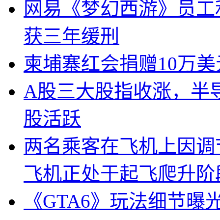
网易《梦幻西游》员工
获三年缓刑
柬埔寨红会捐赠10万
A股三大股指收涨，半
股活跃
两名乘客在飞机上因调
飞机正处于起飞爬升阶
《GTA6》玩法细节曝