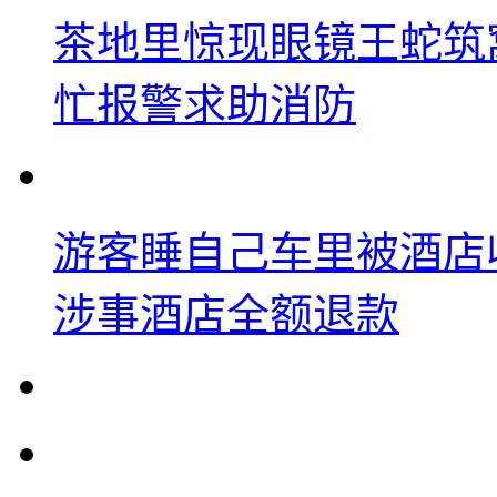
茶地里惊现眼镜王蛇筑
忙报警求助消防
游客睡自己车里被酒店
涉事酒店全额退款