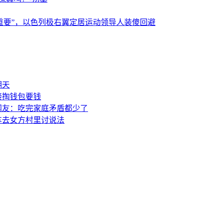
重要”，以色列极右翼定居运动领导人装傻回避
翻天
接掏钱包要钱
网友：吃完家庭矛盾都少了
车去女方村里讨说法