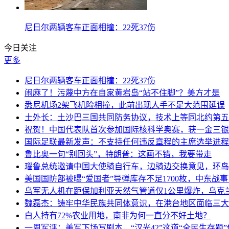
尼日尔两辆客车正面相撞：22死37伤
今日关注
更多
尼日尔两辆客车正面相撞：22死37伤
闹麻了！污蔑中方在自家黄岩岛“站不住脚”？美方才是
悉尼机场2架飞机险相撞，此前出现人手不足大范围延误
土外长：土沙巴三国共同防务协议，技术上等同北约第五
祝贺！中国代表队首次参加国际核科学奥赛，获一金三银
国际足联最新发声：不支持任何违反章程的主席选举进程
鲁比奥一句“别回头”，特朗普：这画不错，我要带走
瑙鲁总统邀请中国大使骑自行车，边骑边交换意见，环岛
美国国防部被曝“爱国者”导弹库存不足1700枚，中东战
乌军无人机在距保加利亚天然气管道仅1公里爆炸，乌克
魏磊杰：铸牢中华民族共同体意识，在港台地区面临三大
白人持有72%农业用地，南非为何一直分不好土地？
一周军评：美军下场写剧本，“汉光42”这道“全民生存题”