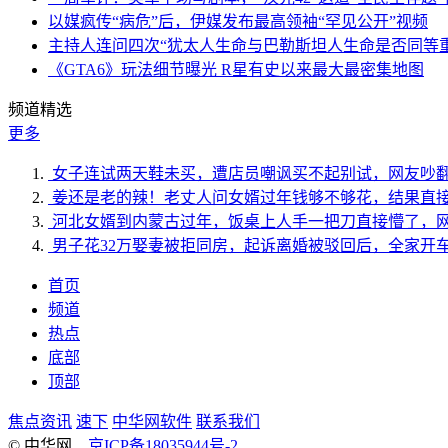
以媒疯传“病危”后，伊媒发布最高领袖“罕见公开”视频
主持人连问四次“犹太人生命与巴勒斯坦人生命是否同等
《GTA6》玩法细节曝光 R星有史以来最大最密集地图
频道精选
更多
女子连试两天鞋未买，遭店员嘲讽买不起别试，网友吵
姜还是老的辣！老丈人问女婿过年钱够不够花，结果直
河北女婿到内蒙古过年，饭桌上人手一把刀直接懵了，
男子花32万娶妻被拒同房，起诉离婚被驳回后，全家开
首页
频道
热点
底部
顶部
焦点资讯
速下
中华网软件
联系我们
© 中华网
京ICP备18035944号-2