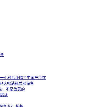
条
一小时后还喝了中国产冷饮
事已大幅消耗武器储备
兰：不是故意的
挑战
保真吗？-扬基