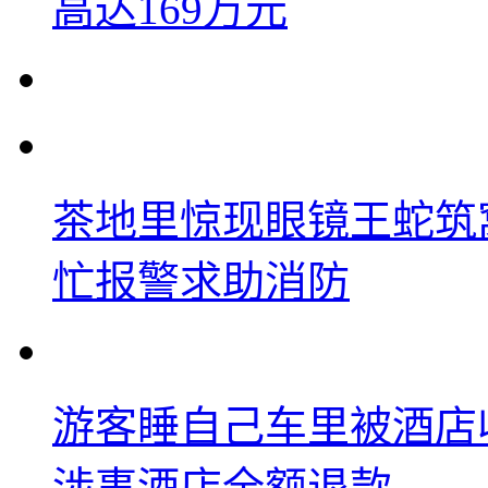
高达169万元
茶地里惊现眼镜王蛇筑
忙报警求助消防
游客睡自己车里被酒店
涉事酒店全额退款