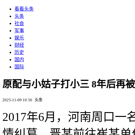
看看头条
头条
社会
军事
娱乐
财经
历史
国内
国际
原配与小姑子打小三 8年后再
2025-11-09 10:56
头条
2017年6月，河南周口
情纠葛，晋某前往崔某单