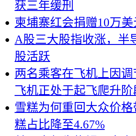
获三年缓刑
柬埔寨红会捐赠10万
A股三大股指收涨，半
股活跃
两名乘客在飞机上因调
飞机正处于起飞爬升阶
雪糕为何重回大众价格带
糕占比降至4.67%