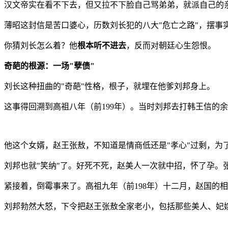
汉文帝实在看不下去，但又拉不下脸自己骂弟弟，就派自己的
薄昭这封信是苦口婆心，历数刘长犯的八大"危亡之路"，摆事
你猜刘长怎么着？他
根本听不进去
，反而对朝廷心生怨恨。
奇葩的根源：一场"孽债"
刘长这种扭曲的"奇葩"性格，根子，就埋在他爹刘邦身上。
这事得回溯到高祖八年（前199年）。当时刘邦去打韩王信的
他这个女婿，赵王张敖，不知道是情商低还是"孝心"过剩，为
刘邦也就"笑纳"了。好死不死，赵美人一次就中招，怀了孕
紧接着，倒霉事来了。高祖九年（前198年）十二月，赵国的
刘邦勃然大怒，下令把赵王张敖全家老小，包括那些美人、妃