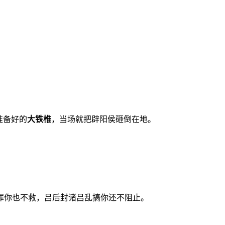
准备好的
大铁椎
，当场就把辟阳侯砸倒在地。
罪你也不救，吕后封诸吕乱搞你还不阻止。