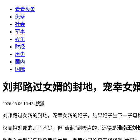
看看头条
头条
社会
军事
娱乐
财经
历史
国内
国际
刘邦路过女婿的封地，宠幸女
2026-05-06 16:42
搜狐
刘邦路过女婿的封地，宠幸女婿的妃子，结果妃子生下一子堪
汉高祖刘邦的儿子不少，但"奇葩"到极点的，还得是
淮南王刘