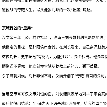
他敢在首都当街锤杀朝廷大臣，敢管自己的皇帝哥哥叫"大兄"
这位爷的奇葩人生，得从他爹刘邦的一次
"出差"
说起。
京城行凶的"皇弟"
汉文帝三年（公元前177年），淮南王刘长雄赳赳气昂昂地进
他锁定的目标，是辟阳侯审食其。在刘长看来，自己亲妈赵美
这位刘长，史书记载"有材力，力能扛鼎"，是个猛男。他先是
砸倒还不算完，他立刻命令随从魏敬上前补刀，
斩下首级
。
杀了当朝列侯，刘长非但不跑，反而开创了"奇葩"自首的先河
当着皇帝哥哥汉文帝刘恒的面，刘长慷慨激昂地列举了审食其
最后他得出结论："臣谨为天下诛杀贼臣辟阳侯，给我的母亲报