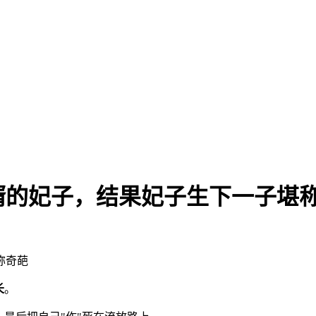
婿的妃子，结果妃子生下一子堪
称奇葩
长
。