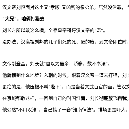
汉文帝刘恒面对这个又"孝顺"又凶残的亲弟弟，居然没治罪，
"大兄"，咱俩打猎去
刘长之所以敢这么横，全靠皇帝哥哥汉文帝的"宠"。
没办法，汉高祖刘邦的儿子们死的死、废的废，到文帝即位时
文帝刚登基，刘长就"自以为最亲，骄蹇，数不奉法"。
他骄横到什么地步？入朝的时候，跟着汉文帝一道去打猎，刘
更绝的是，他压根不叫"陛下"，而是当着文武百官的面，管汉文
在京城都敢这样，一回到自己的封国淮南，刘长
彻底放飞自我
他公然"不用汉法"，自己搞了一套"淮南律法"。排场更是吓人