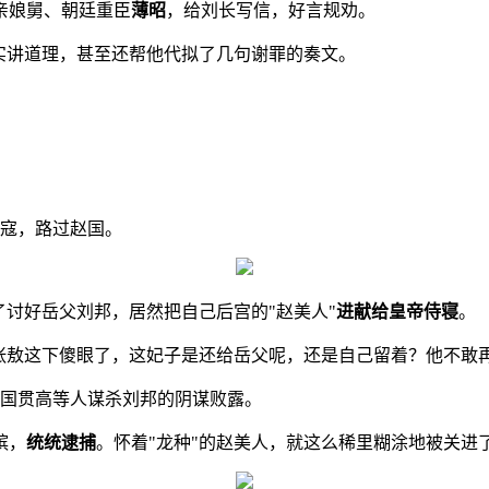
亲娘舅、朝廷重臣
薄昭
，给刘长写信，好言规劝。
实讲道理，甚至还帮他代拟了几句谢罪的奏文。
余寇，路过赵国。
了讨好岳父刘邦，居然把自己后宫的"赵美人"
进献给皇帝侍寝
。
。张敖这下傻眼了，这妃子是还给岳父呢，还是自己留着？他不敢
相国贯高等人谋杀刘邦的阴谋败露。
嫔，
统统逮捕
。怀着"龙种"的赵美人，就这么稀里糊涂地被关进