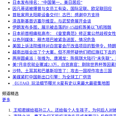
日本发布排名：“中国第一，美日居后”
因凡蒂诺被爆曾与女员工有染，国际足联、欧足联回应
首批家用太阳能设备交付！古巴：感谢中方支持
泽连斯基首访塞尔维亚，与武契奇展开会谈
伊朗发布多图，展示被击落的F-15战机等美以飞机残骸
日本前首相痛批高市：《皇室典范》修正案公然歧视女性
以色列媒体：穆杰塔巴被紧急送医，情况危急
美国上诉法院维持对白宫宴会厅改造项目的暂停令，特朗
越南出版业出了个大案，但不用怀疑他们把红旗扛下去的
两岸圆桌派｜张维为、唐湘龙：陈佩琪大陆行“未失联”
美7月非农就业骤减2.3万，白宫高官：剔除世界杯等因
沙特、土耳其和巴基斯坦签了：攻击一国视作攻击三国
美媒紧盯中国新出口引擎：为全球工厂供货
《GTA6》玩法细节曝光 R星有史以来最大最密集地图
频道精选
更多
王昭君嫁给祖孙三人，还给每个人生孩子，为何后人对