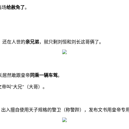
当场
给赦免了
。
，还在人世的
亲兄弟
，就只剩刘恒和刘长这哥俩了。
长居然敢跟皇帝
同乘一辆车驾
。
帝叫"大兄"（大哥）。
。
，出入擅自使用天子规格的警卫（称警跸），发布文书用皇帝专用