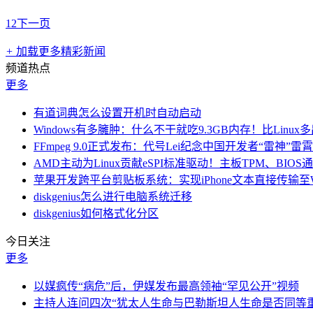
1
2
下一页
+
加载更多精彩新闻
频道热点
更多
有道词典怎么设置开机时自动启动
Windows有多臃肿：什么不干就吃9.3GB内存！比Linux
FFmpeg 9.0正式发布：代号Lei纪念中国开发者“雷神”雷
AMD主动为Linux贡献eSPI标准驱动！主板TPM、BIO
苹果开发跨平台剪贴板系统：实现iPhone文本直接传输至Win
diskgenius怎么进行电脑系统迁移
diskgenius如何格式化分区
今日关注
更多
以媒疯传“病危”后，伊媒发布最高领袖“罕见公开”视频
主持人连问四次“犹太人生命与巴勒斯坦人生命是否同等