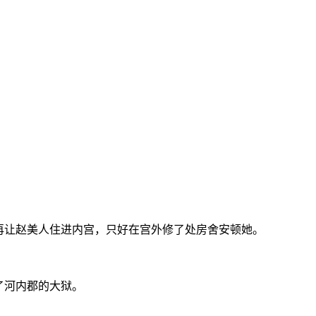
再让赵美人住进内宫，只好在宫外修了处房舍安顿她。
了河内郡的大狱。