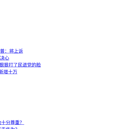
普：将上诉
决心
，狠狠打了民进党的脸
素新增十万
她十分尊重？