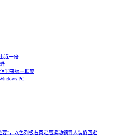
多出近一倍
霄骅
S通信迎来统一框架
dows PC
重要”，以色列极右翼定居运动领导人装傻回避