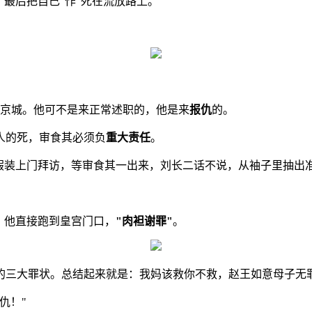
，最后把自己"作"死在流放路上。
了京城。他可不是来正常述职的，他是来
报仇
的。
人的死，审食其必须负
重大责任
。
假装上门拜访，等审食其一出来，刘长二话不说，从袖子里抽出
。他直接跑到皇宫门口，
"肉袒谢罪"
。
的三大罪状。总结起来就是：我妈该救你不救，赵王如意母子无
仇！"