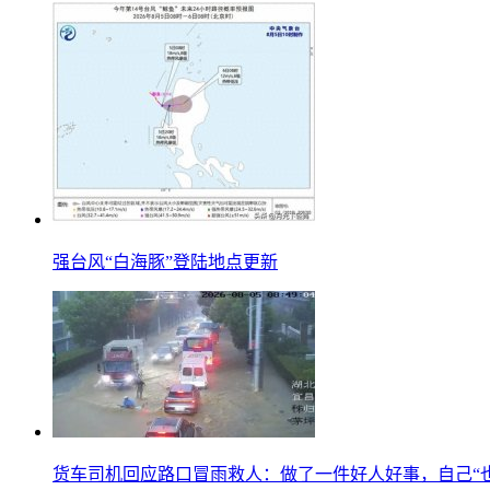
强台风“白海豚”登陆地点更新
货车司机回应路口冒雨救人：做了一件好人好事，自己“