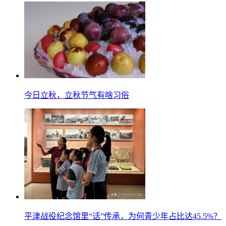
今日立秋，立秋节气有啥习俗
平津战役纪念馆里“话”传承，为何青少年占比达45.5%？