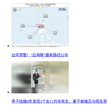
台风预警！“白海豚”最新路径公布
男子结婚8年发现3个女儿均非亲生，妻子被撞见与陌生