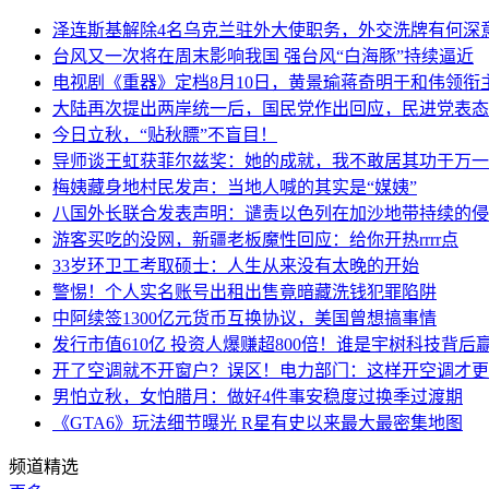
泽连斯基解除4名乌克兰驻外大使职务，外交洗牌有何深
台风又一次将在周末影响我国 强台风“白海豚”持续逼近
电视剧《重器》定档8月10日，黄景瑜蒋奇明于和伟领衔
大陆再次提出两岸统一后，国民党作出回应，民进党表态
今日立秋，“贴秋膘”不盲目！
导师谈王虹获菲尔兹奖：她的成就，我不敢居其功于万一
梅姨藏身地村民发声：当地人喊的其实是“媒姨”
八国外长联合发表声明：谴责以色列在加沙地带持续的侵
游客买吃的没网，新疆老板魔性回应：给你开热rrrr点
33岁环卫工考取硕士：人生从来没有太晚的开始
警惕！个人实名账号出租出售竟暗藏洗钱犯罪陷阱
中阿续签1300亿元货币互换协议，美国曾想搞事情
发行市值610亿 投资人爆赚超800倍！谁是宇树科技背后
开了空调就不开窗户？误区！电力部门：这样开空调才更
男怕立秋，女怕腊月：做好4件事安稳度过换季过渡期
《GTA6》玩法细节曝光 R星有史以来最大最密集地图
频道精选