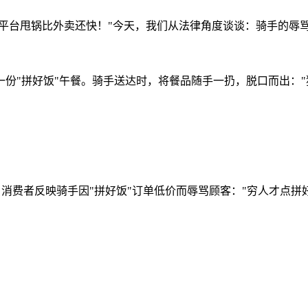
"平台甩锅比外卖还快！"今天，我们从法律角度谈谈：骑手的辱
份"拼好饭"午餐。骑手送达时，将餐品随手一扔，脱口而出："
消费者反映骑手因"拼好饭"订单低价而辱骂顾客："穷人才点拼好