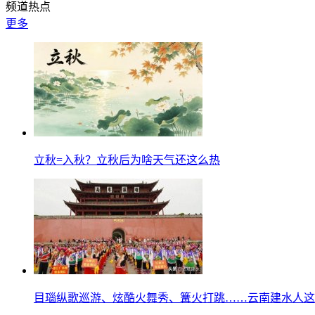
频道热点
更多
立秋=入秋？立秋后为啥天气还这么热
目瑙纵歌巡游、炫酷火舞秀、篝火打跳……云南建水人这