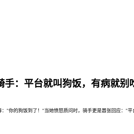
骑手：平台就叫狗饭，有病就别
辱："你的狗饭到了！"当她愤怒质问时，骑手更是嚣张回应："平