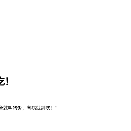
吃！
台就叫狗饭，有病就别吃！"