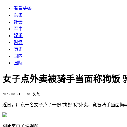
看看头条
头条
社会
军事
娱乐
财经
历史
国内
国际
女子点外卖被骑手当面称狗饭 
2025-08-21 11:38
头条
近日，广东一名女子点了一份"拼好饭"外卖，竟被骑手当面侮
图片来自羊城视频