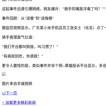
这起事件迅速引爆网络，网友痛斥："骑手的嘴是淬毒了吗？"
事件回顾：从"送餐"到"送侮辱"
据监控视频显示，广东某小米手机店员工张女士（化名）点了一
骑手竟理直气壮道：
"我们平台都叫狗饭，叫习惯了！"
"有病就别吃，你退款！"
更令人震惊的是，类似事件并非个例--黑猫投诉平台显示，多名
图片来自羊城视频
1
2
下一页
+
加载更多精彩新闻