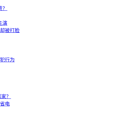
意？
主演
却被打脸
犯行为
赢家？
省电