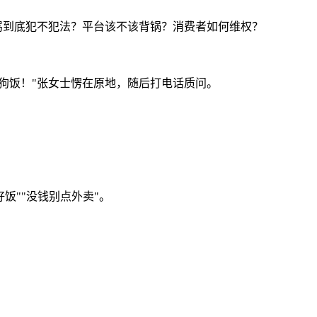
骂到底犯不犯法？平台该不该背锅？消费者如何维权？
狗饭！"张女士愣在原地，随后打电话质问。
饭""没钱别点外卖"。