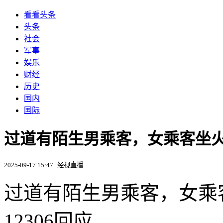
看看头条
头条
社会
军事
娱乐
财经
历史
国内
国际
​过道有陌生男乘客，女乘客坐火
2025-09-17 15:47
经视直播
​过道有陌生男乘客，女
12306回应