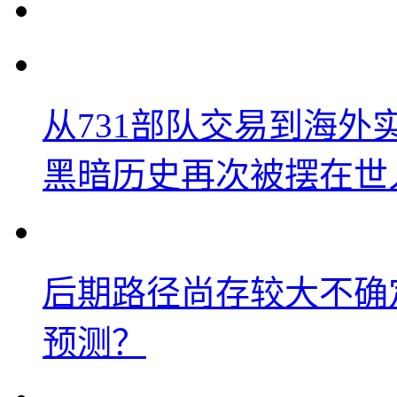
从731部队交易到海
黑暗历史再次被摆在世
后期路径尚存较大不确
预测？