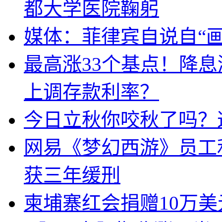
都大学医院鞠躬
媒体：菲律宾自说自“画
最高涨33个基点！降
上调存款利率？
今日立秋你咬秋了吗？
网易《梦幻西游》员工
获三年缓刑
柬埔寨红会捐赠10万