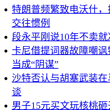
特朗普频繁致电沃什，
交往惯例
段永平刚说10年不卖
卡尼借提词器故障嘲讽
当成“阴谋”
沙特否认与胡塞武装在
谈
男子15元买文玩核桃砸