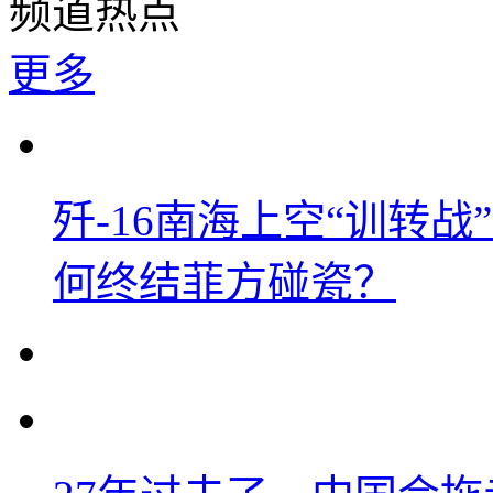
频道热点
更多
歼-16南海上空“训转
何终结菲方碰瓷？