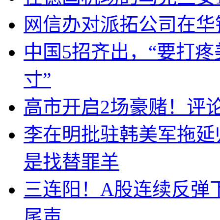
网信办对派拓公司在华
中国5招齐出，“要打
寸”
高市开启2场豪赌！评
李在明批驻韩美军拖延
是找替罪羊
三连阳！A股连续反弹下
尾声