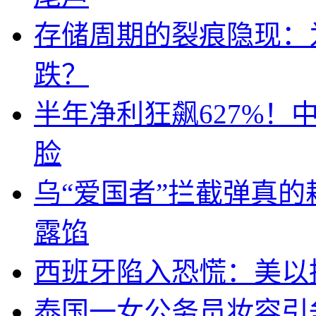
存储周期的裂痕隐现：为
跌？
半年净利狂飙627%
脸
乌“爱国者”拦截弹真
露馅
西班牙陷入恐慌：美以搞
泰国一女公务员妆容引