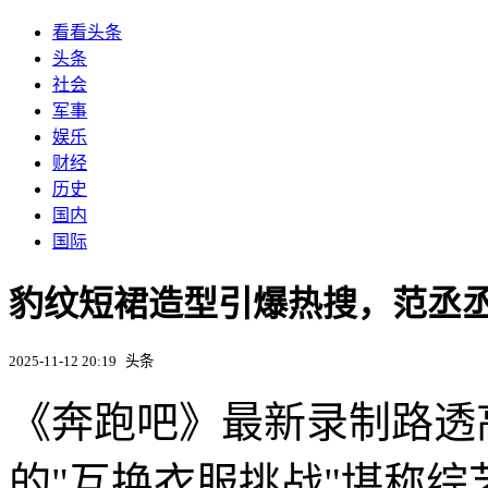
看看头条
头条
社会
军事
娱乐
财经
历史
国内
国际
豹纹短裙造型引爆热搜，范丞
2025-11-12 20:19
头条
《奔跑吧》最新录制路透
的"互换衣服挑战"堪称