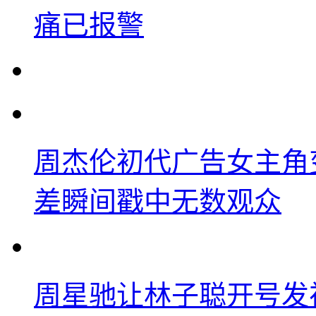
痛已报警
周杰伦初代广告女主角
差瞬间戳中无数观众
周星驰让林子聪开号发