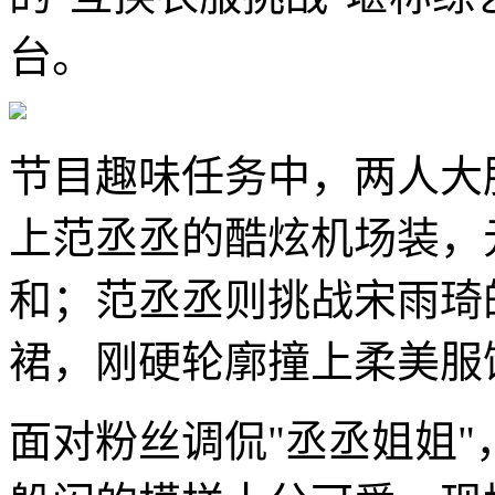
台。
节目趣味任务中，两人大
上范丞丞的酷炫机场装，
和；范丞丞则挑战宋雨琦
裙，刚硬轮廓撞上柔美服
面对粉丝调侃"丞丞姐姐