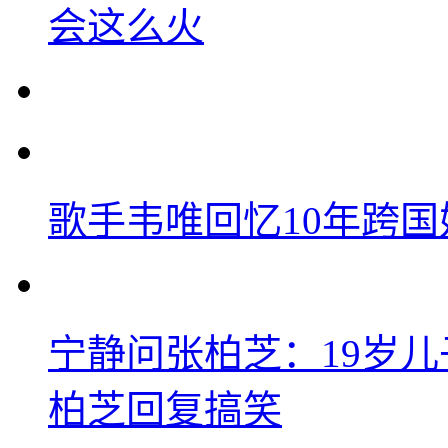
会这么火
歌手韦唯回忆10年跨
宁静问张柏芝：19岁儿子
柏芝回复搞笑