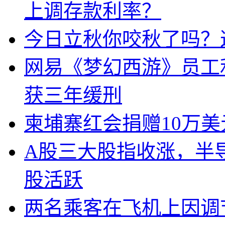
上调存款利率？
今日立秋你咬秋了吗？
网易《梦幻西游》员工
获三年缓刑
柬埔寨红会捐赠10万
A股三大股指收涨，半
股活跃
两名乘客在飞机上因调