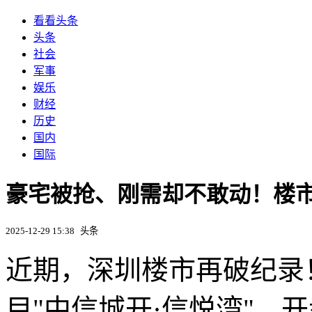
看看头条
头条
社会
军事
娱乐
财经
历史
国内
国际
豪宅被抢、刚需却不敢动！楼
2025-12-29 15:38
头条
近期，深圳楼市再破纪录
目"中信城开·信悦湾"，