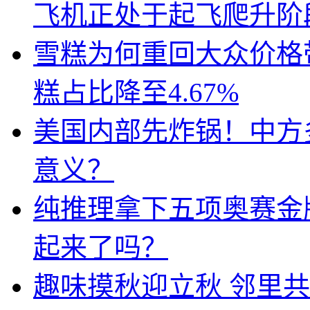
飞机正处于起飞爬升阶
雪糕为何重回大众价格带
糕占比降至4.67%
美国内部先炸锅！中方
意义？
纯推理拿下五项奥赛金牌
起来了吗？
趣味摸秋迎立秋 邻里共