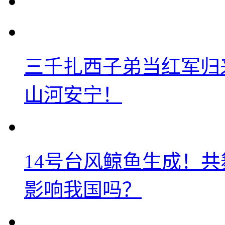
三千扎西子弟当红军归
山河安宁！
14号台风鲸鱼生成！
影响我国吗？