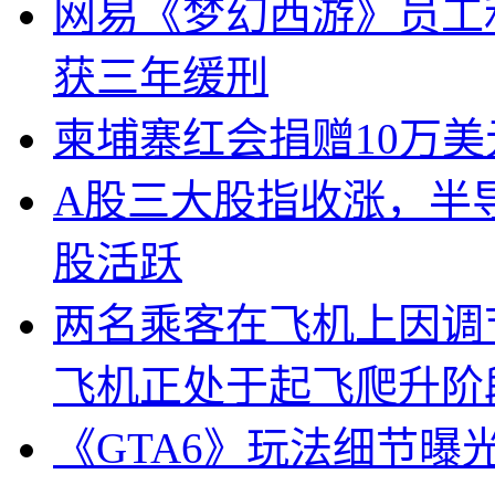
网易《梦幻西游》员工
获三年缓刑
柬埔寨红会捐赠10万
A股三大股指收涨，半
股活跃
两名乘客在飞机上因调
飞机正处于起飞爬升阶
《GTA6》玩法细节曝