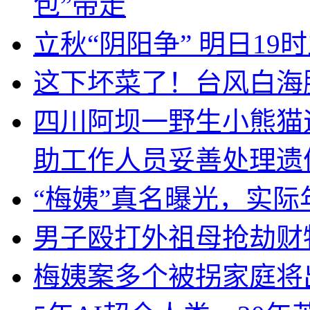
包”带走
立秋“阴阳争” 明日19
这下坏菜了！台风白海
四川阿坝一野生小熊猫
助工作人员妥善处理遗
“梅姨”真名曝光，实
男子殴打外祖母抢劫财
梅姨案多个被拐家庭将