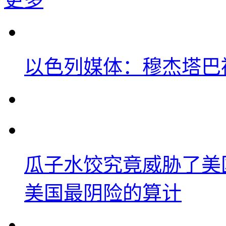
以色列媒体：穆杰塔巴
瓜子水饺究竟威胁了美
美国最阴险的算计