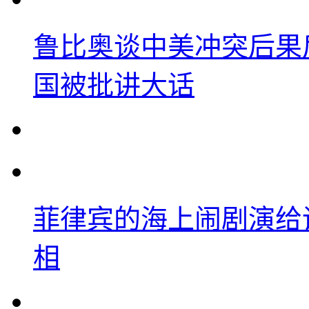
鲁比奥谈中美冲突后果
国被批讲大话
菲律宾的海上闹剧演给
相