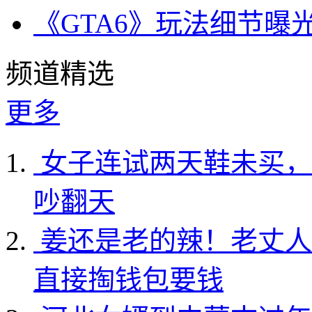
《GTA6》玩法细节曝
频道精选
更多
女子连试两天鞋未买，
吵翻天
姜还是老的辣！老丈人
直接掏钱包要钱