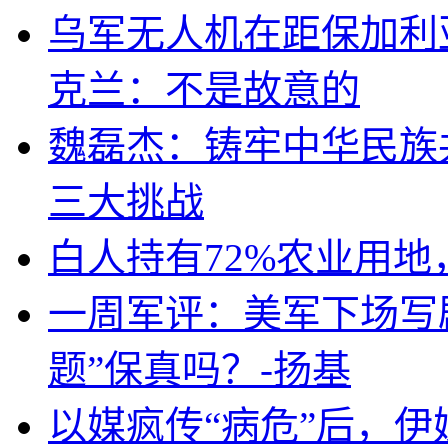
乌军无人机在距保加利
克兰：不是故意的
魏磊杰：铸牢中华民族
三大挑战
白人持有72%农业用
一周军评：美军下场写剧
题”保真吗？-扬基
以媒疯传“病危”后，伊