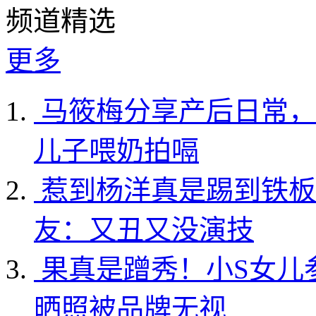
频道精选
更多
马筱梅分享产后日常，
儿子喂奶拍嗝
惹到杨洋真是踢到铁板
友：又丑又没演技
果真是蹭秀！小S女儿
晒照被品牌无视