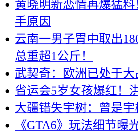
黄晓明新恋情再爆猛料
手原因
云南一男子胃中取出1
总重超1公斤！
武契奇：欧洲已处于大
省运会5岁女孩爆红！
大疆错失宇树：曾是宇
《GTA6》玩法细节曝