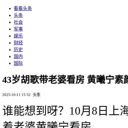
看看头条
头条
社会
军事
娱乐
财经
历史
国内
国际
43岁胡歌带老婆看房 黄曦宁素
2025-10-11 15:52
头条
谁能想到呀？10月8日
着老婆黄曦宁看房