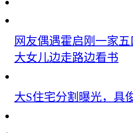
网友偶遇霍启刚一家五
大女儿边走路边看书
大S住宅分割曝光，具