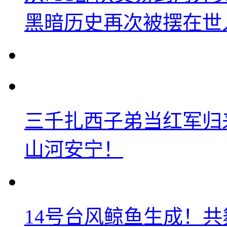
黑暗历史再次被摆在世
三千扎西子弟当红军归
山河安宁！
14号台风鲸鱼生成！