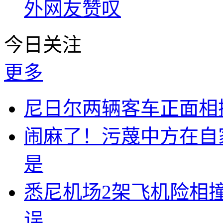
外网友赞叹
今日关注
更多
尼日尔两辆客车正面相撞
闹麻了！污蔑中方在自
是
悉尼机场2架飞机险相
误