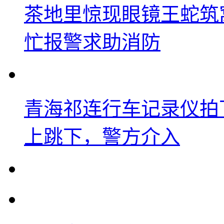
茶地里惊现眼镜王蛇筑
忙报警求助消防
青海祁连行车记录仪拍
上跳下，警方介入