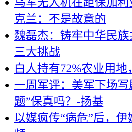
乌军无人机在距保加利
克兰：不是故意的
魏磊杰：铸牢中华民族
三大挑战
白人持有72%农业用
一周军评：美军下场写剧
题”保真吗？-扬基
以媒疯传“病危”后，伊