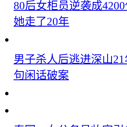
80后女柜员逆袭成42
她走了20年
男子杀人后逃进深山2
句闲话破案