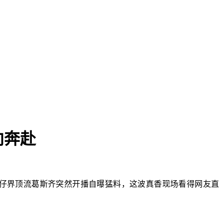
向奔赴
仔界顶流葛斯齐突然开播自曝猛料，这波真香现场看得网友直