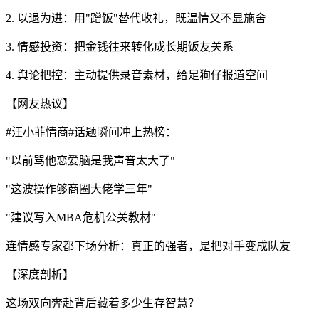
2. 以退为进：用"蹭饭"替代收礼，既温情又不显施舍
3. 情感投资：把金钱往来转化成长期饭友关系
4. 舆论把控：主动提供录音素材，给足狗仔报道空间
【网友热议】
#汪小菲情商#话题瞬间冲上热榜：
"以前骂他恋爱脑是我声音太大了"
"这波操作够商圈大佬学三年"
"建议写入MBA危机公关教材"
连情感专家都下场分析：真正的强者，是把对手变成队友
【深度剖析】
这场双向奔赴背后藏着多少生存智慧？