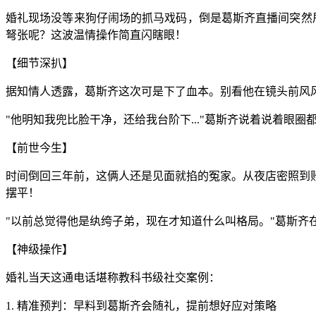
婚礼现场没等来狗仔闹场的抓马戏码，倒是葛斯齐直播间突然甩
弩张呢？这波温情操作简直闪瞎眼！
【细节深扒】
据知情人透露，葛斯齐这次可是下了血本。别看他在镜头前风风
"他明知我兜比脸干净，还给我台阶下..."葛斯齐说着说着眼
【前世今生】
时间倒回三年前，这俩人还是见面就掐的冤家。从夜店密照到
摆平！
"以前总觉得他是纨绔子弟，现在才知道什么叫格局。"葛斯齐
【神级操作】
婚礼当天这通电话堪称教科书级社交案例：
1. 精准预判：早料到葛斯齐会随礼，提前想好应对策略