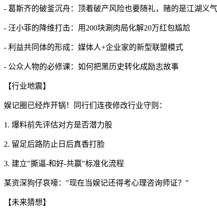
- 葛斯齐的破釜沉舟：顶着破产风险也要随礼，赌的是江湖义
- 汪小菲的降维打击：用200块涮肉局化解20万红包尴尬
- 利益共同体的形成：媒体人+企业家的新型联盟模式
- 公众人物的必修课：如何把黑历史转化成励志故事
【行业地震】
娱记圈已经炸开锅！同行们连夜修改行业守则：
1. 爆料前先评估对方是否潜力股
2. 留足后路防止日后真香打脸
3. 建立"撕逼-和好-共赢"标准化流程
某资深狗仔哀嚎："现在当娱记还得考心理咨询师证？"
【未来猜想】