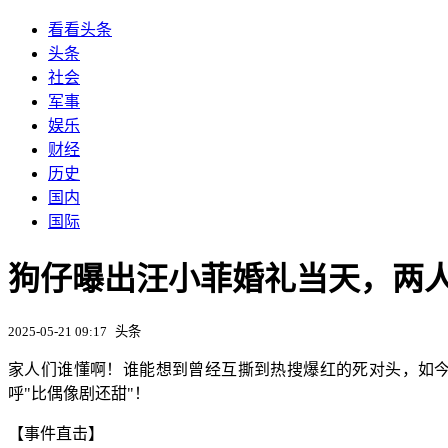
看看头条
头条
社会
军事
娱乐
财经
历史
国内
国际
狗仔曝出汪小菲婚礼当天，两
2025-05-21 09:17
头条
家人们谁懂啊！谁能想到曾经互撕到热搜爆红的死对头，如
呼"比偶像剧还甜"！
【事件直击】