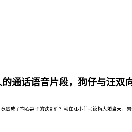
人的通话语音片段，狗仔与汪双
今竟然成了掏心窝子的铁哥们？就在汪小菲马筱梅大婚当天，狗