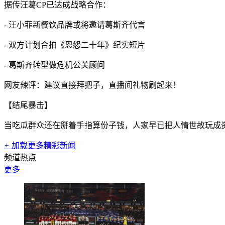
据传汪葛CP已达成战略合作：
- 汪小菲新餐饮品牌或将邀请葛斯齐代言
- 双方计划合拍《恩怨二十年》纪实短片
- 葛斯齐转型做危机公关顾问
网友辣评：建议直接拜把子，直播间礼物刷起来！
【结尾暴击】
当吃瓜群众还在掰着手指算份子钱，人家早已把人情世故玩成
+
加载更多精彩新闻
频道热点
更多