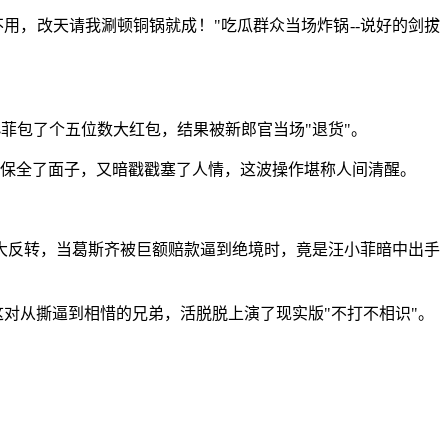
用，改天请我涮顿铜锅就成！"吃瓜群众当场炸锅--说好的剑拔
菲包了个五位数大红包，结果被新郎官当场"退货"。
"既保全了面子，又暗戳戳塞了人情，这波操作堪称人间清醒。
大反转，当葛斯齐被巨额赔款逼到绝境时，竟是汪小菲暗中出手
这对从撕逼到相惜的兄弟，活脱脱上演了现实版"不打不相识"。