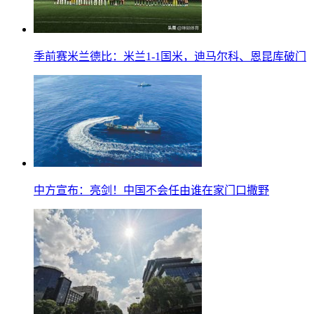
季前赛米兰德比：米兰1-1国米，迪马尔科、恩昆库破门
中方宣布：亮剑！中国不会任由谁在家门口撒野