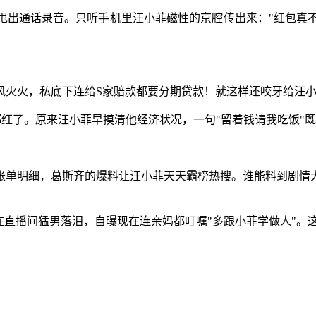
出通话录音。只听手机里汪小菲磁性的京腔传出来："红包真不
火火，私底下连给S家赔款都要分期贷款！就这样还咬牙给汪小
圈都红了。原来汪小菲早摸清他经济状况，一句"留着钱请我吃饭
账单明细，葛斯齐的爆料让汪小菲天天霸榜热搜。谁能料到剧情
在直播间猛男落泪，自曝现在连亲妈都叮嘱"多跟小菲学做人"。