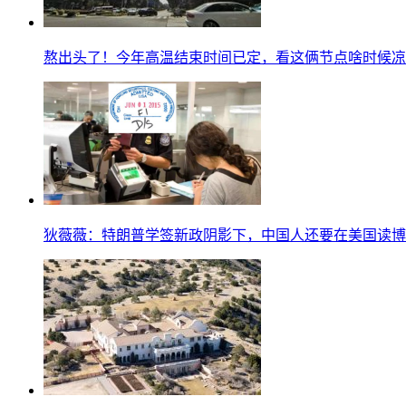
熬出头了！今年高温结束时间已定，看这俩节点啥时候凉
狄薇薇：特朗普学签新政阴影下，中国人还要在美国读博