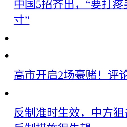
中国5招齐出，“要打
寸”
高市开启2场豪赌！评
反制准时生效，中方狙