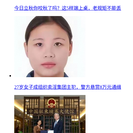
今日立秋你咬秋了吗？这5样端上桌，老规矩不能丢
27岁女子成组织卖淫集团主犯，警方悬赏8万元通缉