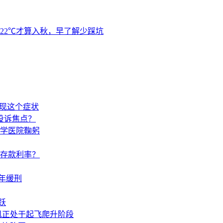
22℃才算入秋，早了解少踩坑
出现这个症状
投诉焦点？
学医院鞠躬
调存款利率？
年缓刑
跃
机正处于起飞爬升阶段