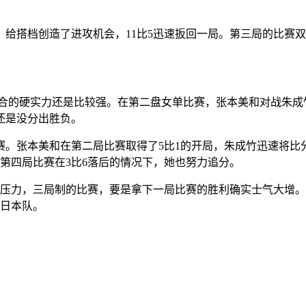
。
给搭档创造了进攻机会，11比5迅速扳回一局。第三局的比赛双
合的硬实力还是比较强。在第二盘女单比赛，张本美和对战朱成
还是没分出胜负。
局比赛。张本美和在第二局比赛取得了5比1的开局，朱成竹迅速将
，第四局比赛在3比6落后的情况下，她也努力追分。
大压力，三局制的比赛，要是拿下一局比赛的胜利确实士气大增。在
敌日本队。