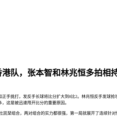
港队，张本智和林兆恒多拍相持燃
正手挑打，发反手长球将比分扩大到8比2。林兆恒反手发球抢攻
多，这是被迅速甩开比分的重要原因。
杜凯琹组合，两对组合的实力都很强，第一局就展开了连续针对性