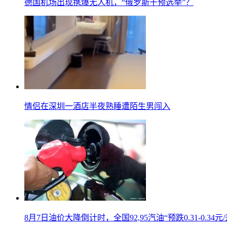
德国机场出现携爆无人机，“俄罗斯干预选举”？
情侣在深圳一酒店半夜熟睡遭陌生男闯入
8月7日油价大降倒计时，全国92,95汽油“预跌0.31-0.34