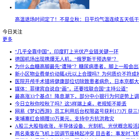
高温退场时间定了！不是立秋：日平均气温连续五天低于
今日关注
更多
“几乎全靠中国”，印度盯上光伏产业链关键一环
德国机场出现携爆无人机，“俄罗斯干预选举”？
为什么血糖高脚最先“遭殃”？糖尿病患者，脚上一般会
新小区物业费单价动辄4元以上合理吗？为何质价不符成
医院开颅手术错将健康部位切除致患者病危，日本京都大
媒体：菲律宾自说自“画”，还要找联合国“主持公道”
最高涨33个基点！降息潮下，部分中小银行为何逆势上
今日立秋你咬秋了吗？这5样端上桌，老规矩不能丢
网易《梦幻西游》员工利用后台权限盗号获利173万 获三
柬埔寨红会捐赠10万美元，支持中方抗洪救灾
A股三大股指收涨，半导体设备、光刻机、光伏概念股活
两名乘客在飞机上因调节座椅起冲突 目击者：事发时飞