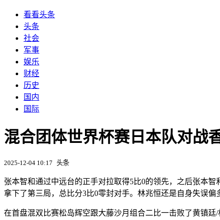
看看头条
头条
社会
军事
娱乐
财经
历史
国内
国际
混合团体世界杯赛日本队对战香
2025-12-04 10:17
头条
张本智和通过中远台的正手对拉取得5比0的领先，之后张本智和
拿下了第三局，总比分3比0零封对手。林兆恒还是自身失误偏
在首盘混双比赛松岛辉空跟大藤沙月组合二比一击败了黄镇廷/