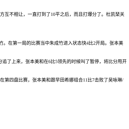
方互不相让，一直打到了10平之后，而且打爆分了。杜凯琹关
竹。在第一局的比赛当中朱成竹进入状态快4比2开局。张本美
比分追了上来，张本美和在6比5领先的时候叫了暂停，将比分甩开
第四盘比赛，张本美和跟早田希娜组合11比7击败了吴咏琳/