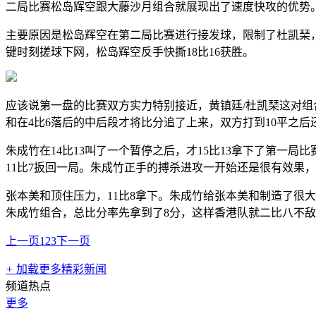
二局比赛松岛辉空跟大藤沙月组合就展现出了速度快攻的优势
主要原因是松岛辉空在第二局比赛进行接发球，限制了杜凯琹，
键时刻搓球下网，松岛辉空反手快撕18比16获胜。
应该说第一盘的比赛双方实力特别接近，黄镇廷/杜凯琹这对组
和在4比6落后的中后段才将比分追了上来，双方打到10平之后
朱成竹在14比13叫了一个暂停之后，才15比13拿下了第一
11比7扳回一局。朱成竹正手的搏杀进攻一开始还是很有效果
张本美和顶住压力，11比8拿下。朱成竹给张本美和制造了很
朱成竹组合，总比分率先拿到了8分，这样香港队就二比八不
上一页
1
2
3
下一页
+
加载更多精彩新闻
频道热点
更多