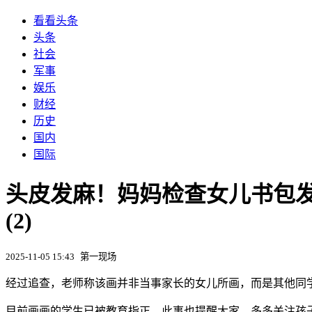
看看头条
头条
社会
军事
娱乐
财经
历史
国内
国际
头皮发麻！妈妈检查女儿书包发
(2)
2025-11-05 15:43
第一现场
经过追查，老师称该画并非当事家长的女儿所画，而是其他同
目前画画的学生已被教育指正。此事也提醒大家，多多关注孩