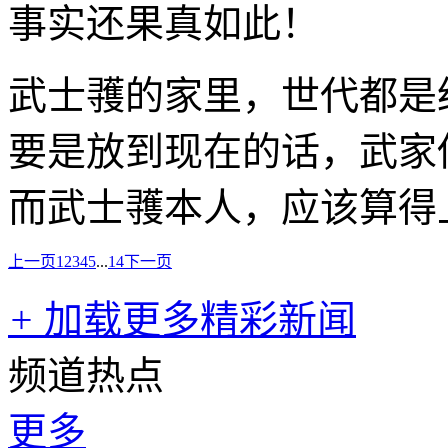
事实还果真如此！
武士彟的家里，世代都是
要是放到现在的话，武家
而武士彟本人，应该算得
上一页
1
2
3
4
5
...
14
下一页
+
加载更多精彩新闻
频道热点
更多