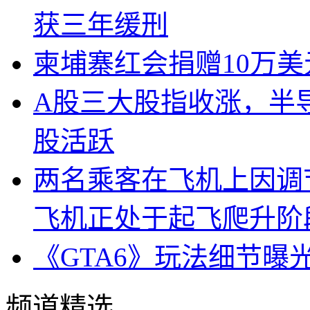
获三年缓刑
柬埔寨红会捐赠10万
A股三大股指收涨，半
股活跃
两名乘客在飞机上因调
飞机正处于起飞爬升阶
《GTA6》玩法细节曝
频道精选