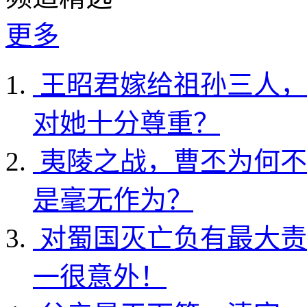
更多
王昭君嫁给祖孙三人，
对她十分尊重？
夷陵之战，曹丕为何不
是毫无作为？
对蜀国灭亡负有最大责
一很意外！