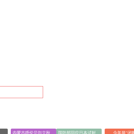
内蒙古呼伦贝尔立秋穿上羽绒服了
国防部回应日本试射“战斧”导弹
今年是“闭