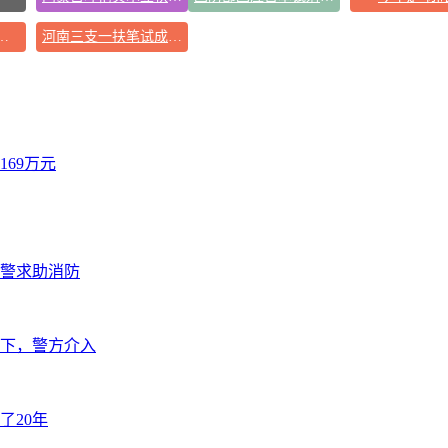
！中国高端钢材密集突破
河南三支一扶笔试成绩作废 将重考
69万元
报警求助消防
下，警方介入
了20年