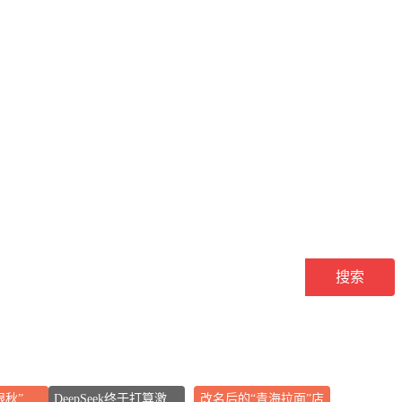
搜索
眼秋”
DeepSeek终于打算激进扩张了
改名后的“青海拉面”店