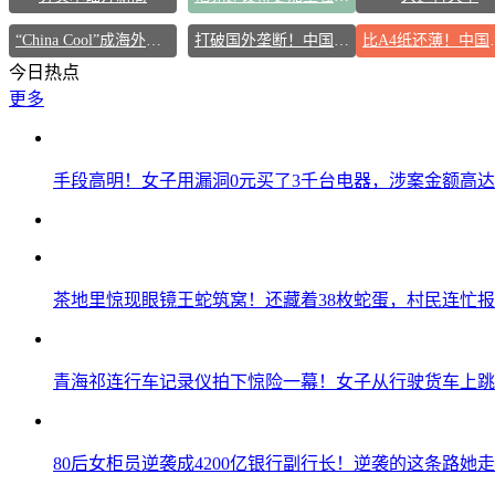
“China Cool”成海外热词
打破国外垄断！中国重磅科技集中上新
比A4纸还薄
今日热点
更多
手段高明！女子用漏洞0元买了3千台电器，涉案金额高达1
茶地里惊现眼镜王蛇筑窝！还藏着38枚蛇蛋，村民连忙
青海祁连行车记录仪拍下惊险一幕！女子从行驶货车上跳
80后女柜员逆袭成4200亿银行副行长！逆袭的这条路她走