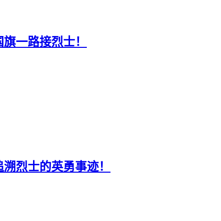
面国旗一路接烈士！
追溯烈士的英勇事迹！