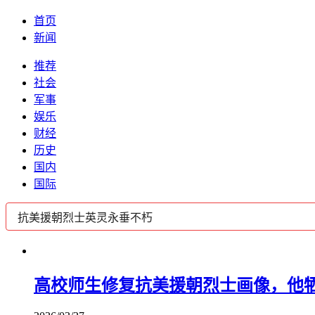
首页
新闻
推荐
社会
军事
娱乐
财经
历史
国内
国际
高校师生修复抗美援朝烈士画像，他牺