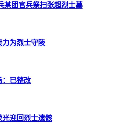
兵某团官兵祭扫张超烈士墓
接力为烈士守陵
场：已整改
荣光迎回烈士遗骸