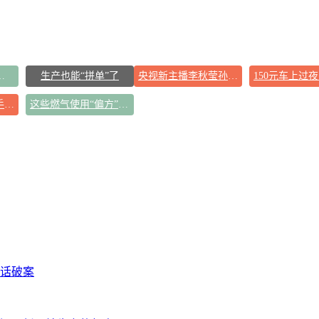
告导致千万市值蒸发
生产也能“拼单”了
央视新主播李秋莹孙亚鹏亮相
王菲看了窦靖童歌手总决赛
这些燃气使用“偏方”千万别信
闲话破案