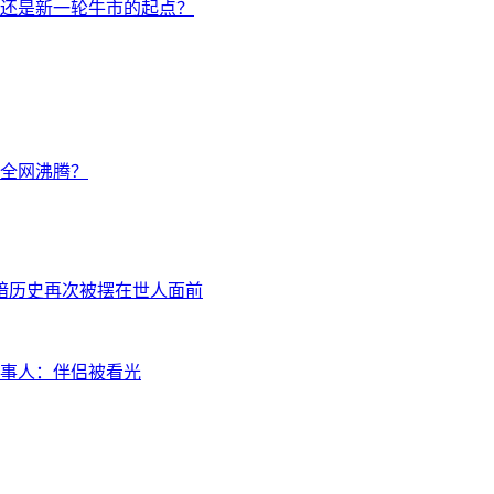
还是新一轮牛市的起点？
让全网沸腾？
暗历史再次被摆在世人面前
事人：伴侣被看光