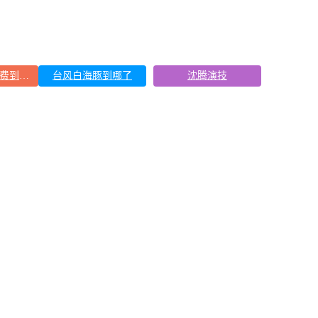
150元车上过夜费到底谁被做局了
台风白海豚到哪了
沈腾演技