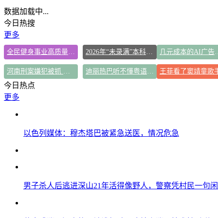
数据加载中...
今日热搜
更多
全民健身事业高质量发展
2026年“未录满”本科专业排行榜出炉
几元成本的AI广
河南刑案嫌犯被抓 逃窜时伤害多人
迪丽热巴听不懂粤语努力憋笑
今日热点
更多
以色列媒体：穆杰塔巴被紧急送医，情况危急
男子杀人后逃进深山21年活得像野人，警察凭村民一句