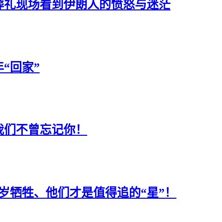
葬礼现场看到伊朗人的愤怒与迷茫
“回家”
我们不曾忘记你！
岁牺牲、他们才是值得追的“星”！