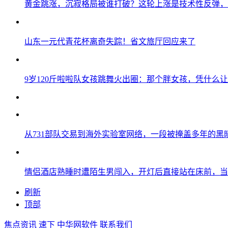
黄金跳涨，沉寂格局被谁打破？这轮上涨是技术性反弹，
山东一元代青花杯离奇失踪！省文旅厅回应来了
9岁120斤啦啦队女孩跳舞火出圈：那个胖女孩，凭什么
从731部队交易到海外实验室网络，一段被掩盖多年的黑
情侣酒店熟睡时遭陌生男闯入，开灯后直接站在床前，当
刷新
顶部
焦点资讯
速下
中华网软件
联系我们