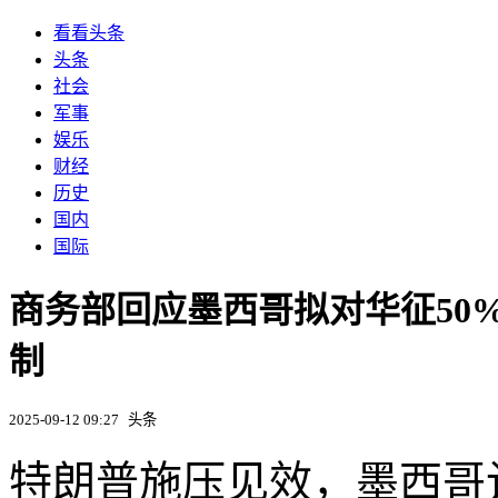
看看头条
头条
社会
军事
娱乐
财经
历史
国内
国际
商务部回应墨西哥拟对华征50
制
2025-09-12 09:27
头条
特朗普施压见效，墨西哥