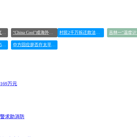
东方甄选被判赔偿江小白30万元
“China Cool”成海外热词
村民2千万拆迁款法院执行后仍拿不到
宇树科技发行价格150.80元/股
中方回应是否在太平洋海底开采稀土
69万元
报警求助消防