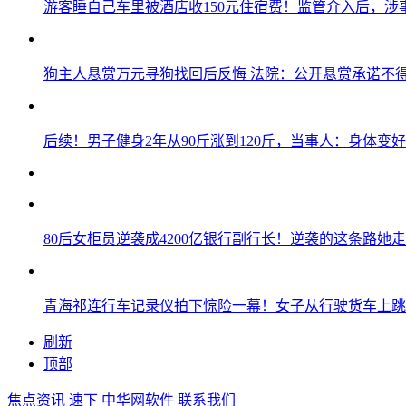
游客睡自己车里被酒店收150元住宿费！监管介入后，涉
狗主人悬赏万元寻狗找回后反悔 法院：公开悬赏承诺不
后续！男子健身2年从90斤涨到120斤，当事人：身体变
80后女柜员逆袭成4200亿银行副行长！逆袭的这条路她走
青海祁连行车记录仪拍下惊险一幕！女子从行驶货车上跳
刷新
顶部
焦点资讯
速下
中华网软件
联系我们