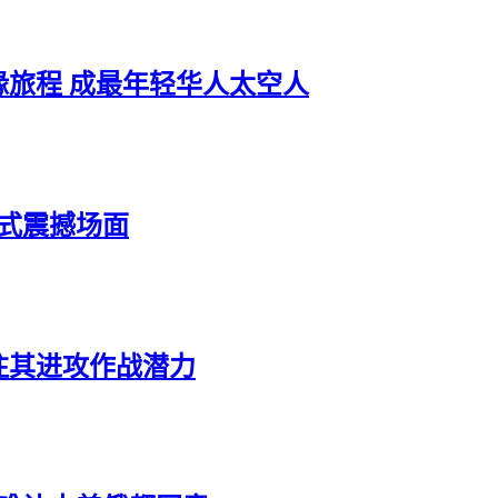
旅程 成最年轻华人太空人
仪式震撼场面
注其进攻作战潜力