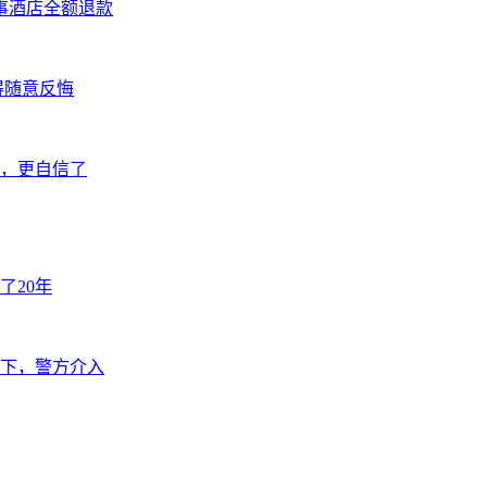
事酒店全额退款
得随意反悔
好，更自信了
了20年
下，警方介入