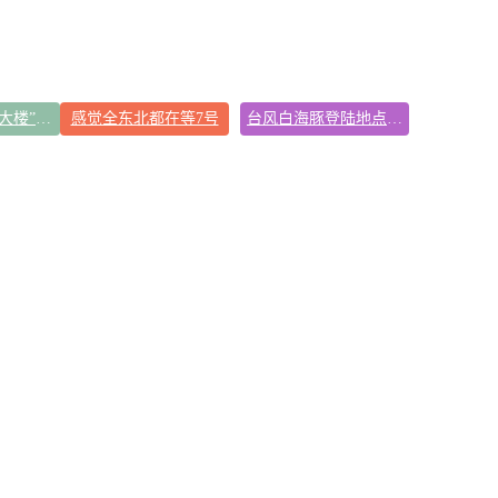
吉林一“温度计大楼”读数爆表
感觉全东北都在等7号
台风白海豚登陆地点更新