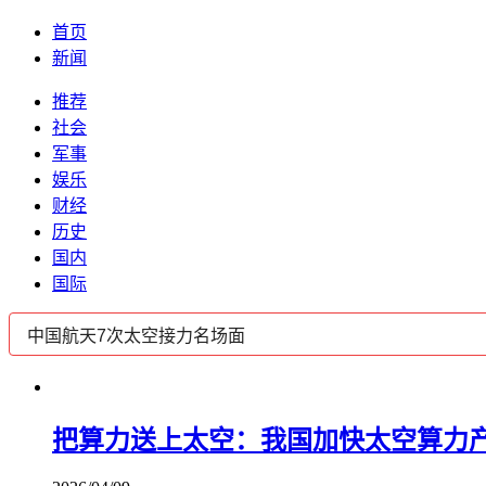
首页
新闻
推荐
社会
军事
娱乐
财经
历史
国内
国际
把算力送上太空：我国加快太空算力