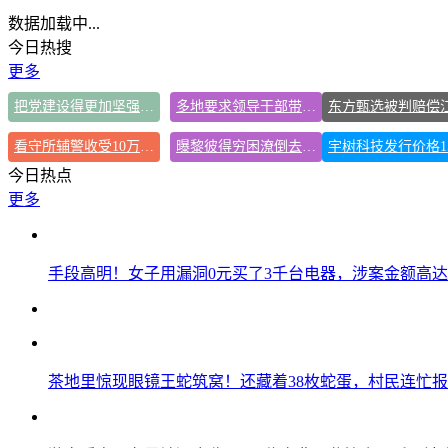
数据加载中...
今日热搜
更多
把党建设得更加坚强有力
多地要求领导干部带头休假
看守所辅警收受10万获刑1年
曝黎彼得穷困潦倒去世 儿子露面回应
今日热点
更多
手段高明！女子用漏洞0元买了3千台电器，涉案金额高达1
茶地里惊现眼镜王蛇筑窝！还藏着38枚蛇蛋，村民连忙