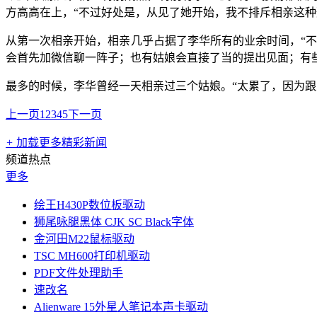
方高高在上，“不过好处是，从见了她开始，我不排斥相亲这种
从第一次相亲开始，相亲几乎占据了李华所有的业余时间，“不
会首先加微信聊一阵子；也有姑娘会直接了当的提出见面；有
最多的时候，李华曾经一天相亲过三个姑娘。“太累了，因为
上一页
1
2
3
4
5
下一页
+
加载更多精彩新闻
频道热点
更多
绘王H430P数位板驱动
狮尾咏腿黑体 CJK SC Black字体
金河田M22鼠标驱动
TSC MH600打印机驱动
PDF文件处理助手
速改名
Alienware 15外星人笔记本声卡驱动