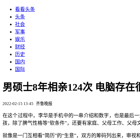
看看头条
头条
社会
军事
娱乐
财经
历史
国内
国际
男硕士8年相亲124次 电脑存在很
2022-02-15 13:45
齐鲁晚报
在这个过程中，李华是手机中的一串介绍和数字，也是最后一
孩，除了脾气性格等“软条件”，还要有家庭、父母工作、父母
就像是一门互相看“简历”的“生意”，双方的筹码列出来，审视