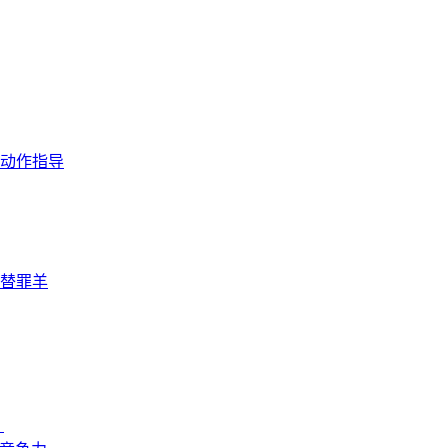
动作指导
替罪羊
？