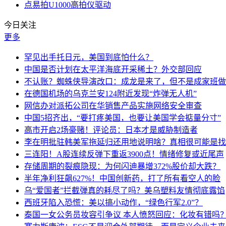
点易拍U1000高拍仪驱动
今日关注
更多
罕见出手托日元，美国到底怕什么？
中国是否计划在太平洋海底开采稀土？外交部回应
不认账？蜘蛛侠导演改口：成龙是来了，但不是成家班做
在德国机场的乌克兰安124附近发现“炸弹无人机”
网信办对派拓公司在华销售产品实施网络安全审查
中国5招齐出，“要打疼美国，也要让美国学会掂量分寸”
高市开启2场豪赌！评论员：日本才是威胁制造者
李在明批驻韩美军拖延归还用地说明啥？真相很可能是找
三连阳！A股连续反弹下重返3900点！情绪修复或近尾声
存储周期的裂痕隐现：为何闪迪暴增372%股价却大跌？
半年净利狂飙627%！中国创新药，打了所有看空人的脸
乌“爱国者”拦截弹真的耗尽了吗？美乌塑料友情彻底露馅
西班牙陷入恐慌：美以搞小动作，“绿色行军2.0”？
泰国一女公务员妆容引争议 本人愤怒回应：化妆有错吗