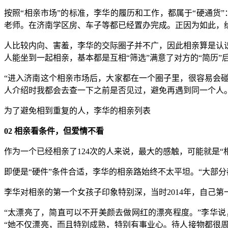
按照“相亲市场”的标准，李华的履历和工作，都属于“硬通货”
老师。在济南学区房、车子等都已经置办完成。正因为如此，给
人比较内向、害羞，李华的交际圈子并不广，因此相亲算是认
人能坐到一起相亲，基本都是互相“筛选”满意了对方的“简历”
“进入济南这个相亲市场后，大家都在一个圈子里，很容易会
人介绍时我都会去查一下之前是否见过，避免再遇到同一个人
为了避免相到重复的人，李华的相亲列表
02 相亲看条件，但爱情不看
作为一个已经相亲了124次的人来说，最大的感触，可能就是“
即便是“硬件”条件合适，李华的相亲路始终不太平坦。“大部
李华对相亲的第一个女孩子印象特别深，当时2014年，自己
“太漂亮了，简直可以不开美颜去做网红的漂亮程度。”李华
“她不仅漂亮，而且特别成熟，特别有事业心。待人接物都很周