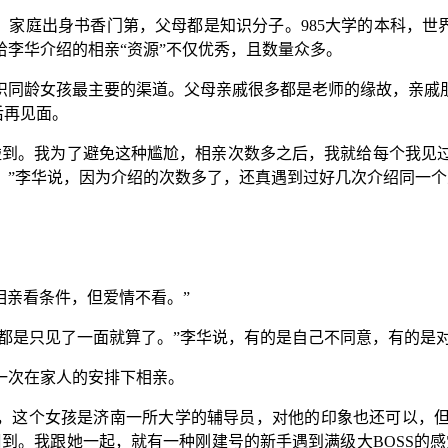
：家庭出身书香门第，父母都是知识分子。985大学的本科，世界
李华介绍的相亲“资源”不仅优秀，且数量众多。
识同龄女孩最主要的渠道。父母亲戚很多都是老师的缘故，亲戚
后再见面。
碰到。我为了避免这种尴尬，相亲次数多之后，我就给每个我见
。”李华说，因为介绍的次数多了，还真遇到过好几次介绍同一
相亲看条件，但爱情不看。”
分都是只见了一面就算了。”李华说，有的是自己不同意，有的是
第一次在家人的安排下相亲。
说，这个女孩是济南一所大学的辅导员，对他的印象也还可以，
到。我跟她一起，就有一种刚建号的新手遇到满级大BOSS的