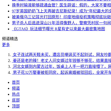
换季时输液能够疏通血管？医生辟谣：假的，大家不要相
97岁英国奶奶飞上天再破吉尼斯纪录！成为“年纪最大的
被美俄乌三记耳光打回原形！印度地缘投机策略彻底玩砸
男子杀人后逃进深山21年活得像野人，警察凭村民一句
《GTA6》玩法细节曝光 R星有史以来最大最密集地图
频道精选
更多
女子连试两天鞋未买，遭店员嘲讽买不起别试，网友吵
姜还是老的辣！老丈人问女婿过年钱够不够花，结果直
河北女婿到内蒙古过年，饭桌上人手一把刀直接懵了，
男子花32万娶妻被拒同房，起诉离婚被驳回后，全家开
首页
频道
热点
底部
顶部