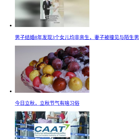
男子结婚8年发现3个女儿均非亲生，妻子被撞见与陌生
今日立秋，立秋节气有啥习俗