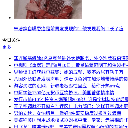
朱洁静自曝患癌是前男友发现的：他发现我胸口长了痘
今日关注
更多
泽连斯基解除4名乌克兰驻外大使职务，外交洗牌有何深
电视剧《重器》定档8月10日，黄景瑜蒋奇明于和伟领衔
导师谈王虹获菲尔兹奖：她的成就，我不敢居其功于万一
八国外长联合发表声明：谴责以色列在加沙地带持续的侵
游客买吃的没网，新疆老板魔性回应：给你开热rrrr点
中阿续签1300亿元货币互换协议，美国曾想搞事情
发行市值610亿 投资人爆赚超800倍！谁是宇树科技背后
开了空调就不开窗户？误区！电力部门：这样开空调才更
男怕立秋，女怕腊月：做好4件事安稳度过换季过渡期
美媒称美国想用战术核武器对抗中俄，专家：赤裸裸的“核
田飞龙：瞄准“新疆”，是美式帝国霸权精心酝酿的专项行