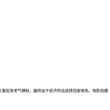
生看起来老气横秋，最终由于经济所迫选择回家啃老。电影拍摄