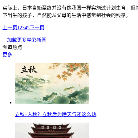
实际上，日本自始至终并没有像我国一样实施过计划生育，但
下出生的孩子，自然能从父母的生活中感觉到社会的残酷。
上一页
1
2
3
4
5
下一页
+
加载更多精彩新闻
频道热点
更多
立秋=入秋？立秋后为啥天气还这么热