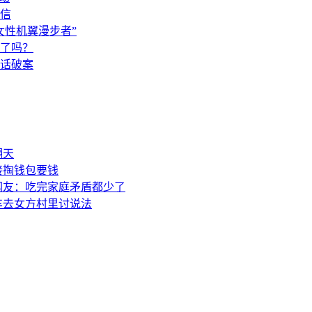
信
女性机翼漫步者”
了吗？
闲话破案
翻天
接掏钱包要钱
网友：吃完家庭矛盾都少了
车去女方村里讨说法