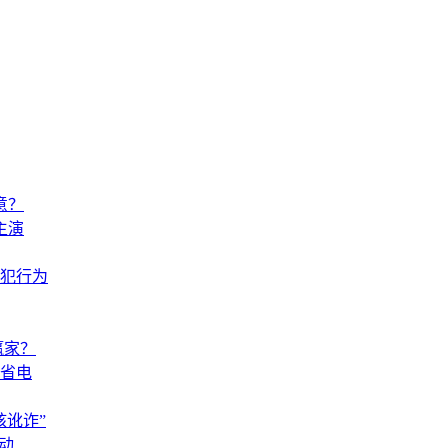
意？
主演
犯行为
赢家？
省电
讹诈”
动