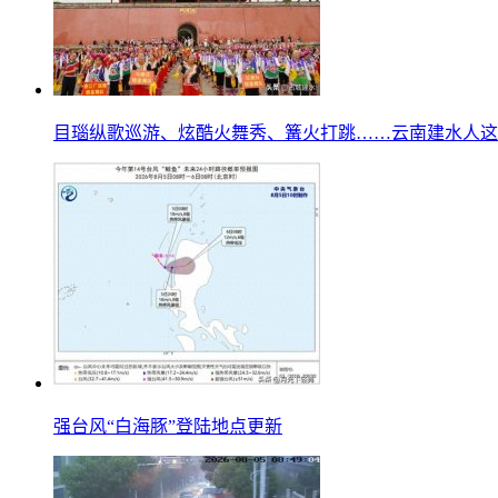
目瑙纵歌巡游、炫酷火舞秀、篝火打跳……云南建水人这
强台风“白海豚”登陆地点更新