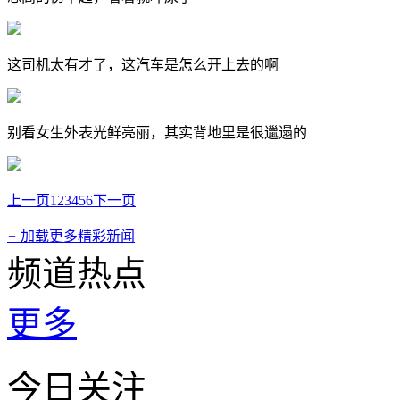
这司机太有才了，这汽车是怎么开上去的啊
别看女生外表光鲜亮丽，其实背地里是很邋遢的
上一页
1
2
3
4
5
6
下一页
+
加载更多精彩新闻
频道热点
更多
今日关注