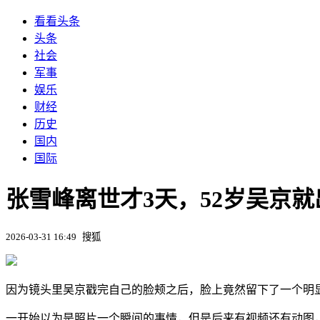
看看头条
头条
社会
军事
娱乐
财经
历史
国内
国际
张雪峰离世才3天，52岁吴京就
2026-03-31 16:49
搜狐
因为镜头里吴京戳完自己的脸颊之后，脸上竟然留下了一个明
一开始以为是照片一个瞬间的事情，但是后来有视频还有动图