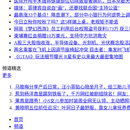
医院开颅手术错将健康部位切除致患者病危，日本京都大
媒体：菲律宾自说自“画”，还要找联合国“主持公道”
最高涨33个基点！降息潮下，部分中小银行为何逆势上
今日立秋你咬秋了吗？这5样端上桌，老规矩不能丢
网易《梦幻西游》员工利用后台权限盗号获利173万 获三
柬埔寨红会捐赠10万美元，支持中方抗洪救灾
A股三大股指收涨，半导体设备、光刻机、光伏概念股活
两名乘客在飞机上因调节座椅起冲突 目击者：事发时飞
《GTA6》玩法细节曝光 R星有史以来最大最密集地图
频道精选
更多
马筱梅分享产后日常，汪小菲贴心陪坐月子，给三胎儿
惹到杨洋真是踢到铁板了，千万网红被剧组除名！网友
果真是蹭秀！小S女儿参加时装周全网无认领，主动晒照
黄晓明五位前任近况！叶珂日子最舒服，靠女儿拿抚养
首页
频道