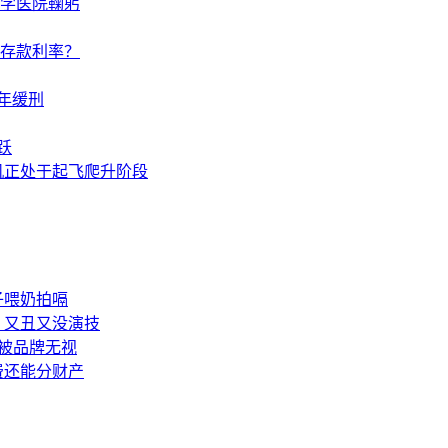
学医院鞠躬
调存款利率？
年缓刑
跃
机正处于起飞爬升阶段
子喂奶拍嗝
：又丑又没演技
被品牌无视
费还能分财产