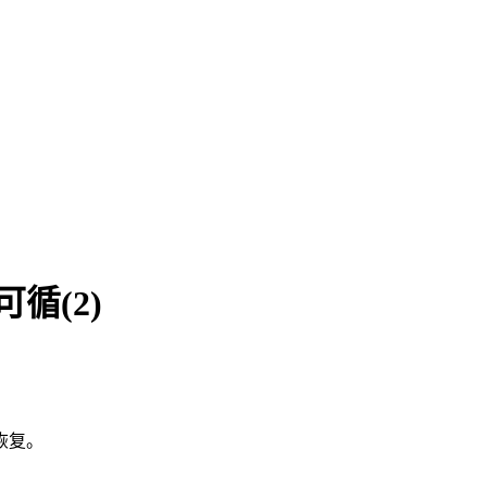
循(2)
恢复。
。