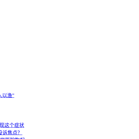
以渔”
出现这个症状
投诉焦点？