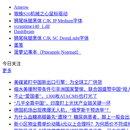
Ameow
狼蛛S10机械之心鼠标驱动
狮尾咏腿黑体 CJK JP Medium字体
vcruntime140_1.dll
DashBeam
狮尾咏腿黑体 CJK SC DemiLight字体
墨笺
菠萝记事本（Pineapple Notepad）
今日关注
更多
美媒紧盯中国新出口引擎：为全球工厂供货
缩水美援附带条件引非洲国家警惕，联合国盛赞中国“授人
不止“爱国者”，1300枚ATACMS也打光了
“几乎全靠中国”，印度盯上光伏产业链关键一环
德国机场出现携爆无人机，“俄罗斯干预选举”？
为什么血糖高脚最先“遭殃”？糖尿病患者，脚上一般会
新小区物业费单价动辄4元以上合理吗？为何质价不符成