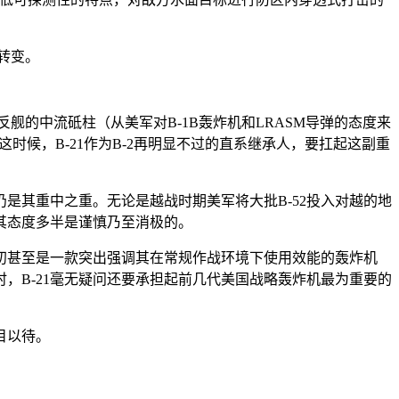
转变。
反舰的中流砥柱（从美军对B-1B轰炸机和LRASM导弹的态度来
时候，B-21作为B-2再明显不过的直系继承人，要扛起这副重
是其重中之重。无论是越战时期美军将大批B-52投入对越的地
其态度多半是谨慎乃至消极的。
之初甚至是一款突出强调其在常规作战环境下使用效能的轰炸机
，B-21毫无疑问还要承担起前几代美国战略轰炸机最为重要的
目以待。