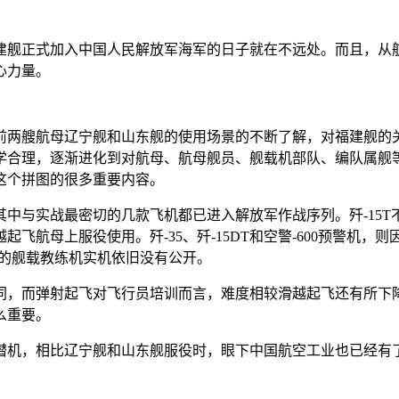
建舰正式加入中国人民解放军海军的日子就在不远处。而且，从
心力量。
前两艘航母辽宁舰和山东舰的使用场景的不断了解，对福建舰的
学合理，逐渐进化到对航母、航母舰员、舰载机部队、编队属舰等
这个拼图的很多重要内容。
中与实战最密切的几款飞机都已进入解放军作战序列。歼-15T不
飞航母上服役使用。歼-35、歼-15DT和空警-600预警机
来的舰载教练机实机依旧没有公开。
同，而弹射起飞对飞行员培训而言，难度相较滑越起飞还有所下
么重要。
潜机，相比辽宁舰和山东舰服役时，眼下中国航空工业也已经有