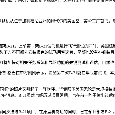
的"鹰击"系列导弹和新型舰载机，这种打击的可靠性显然也在
行测试机从位于加利福尼亚州帕姆代尔的美国空军第42工厂首飞。与
四架B-21。此前第一架B-21试飞机进行飞行测试的同时，美
试机机头下方不再额外安装橙色的试飞用空速管，尾部也没有拖锥装
21将加快对相关任务系统和武器功能的关键测试和评估，自然也
·格巴拉中将刚刚表示，希望第二架B-21能在年底前试飞，本
21"同框"的照片又引起了一阵欢呼。毕竟眼下美国无论是大规
好消息。B-21虽然也经历过项目延期，也在前一阵子传出过
同步推进B-21项目，在原型机制造的同时，已在预计部署B-2