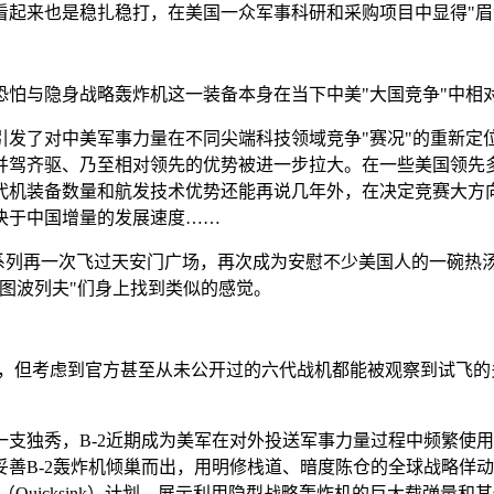
，看起来也是稳扎稳打，在美国一众军事科研和采购项目中显得"眉
，恐怕与隐身战略轰炸机这一装备本身在当下中美"大国竞争"中相
引发了对中美军事力量在不同尖端科技领域竞争"赛况"的重新定
并驾齐驱、乃至相对领先的优势被进一步拉大。在一些美国领先
代机装备数量和航发技术优势还能再说几年外，在决定竞赛大方
决于中国增量的发展速度……
系列再一次飞过天安门广场，再次成为安慰不少美国人的一碗热汤-
图波列夫"们身上找到类似的感觉。
年，但考虑到官方甚至从未公开过的六代战机都能被观察到试飞的
。
独秀，B-2近期成为美军在对外投送军事力量过程中频繁使用的
妥善B-2轰炸机倾巢而出，用明修栈道、暗度陈仓的全球战略佯动
（Quicksink）计划，展示利用隐型战略轰炸机的巨大载弹