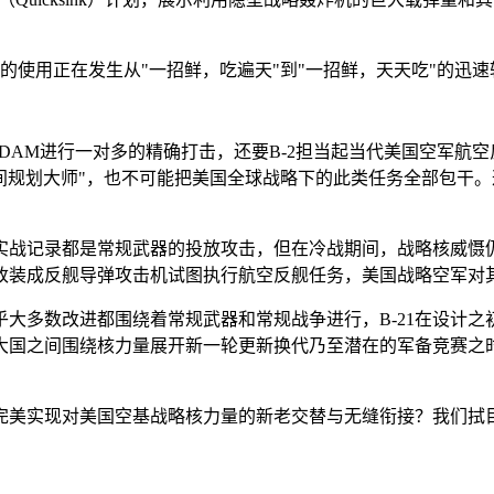
的使用正在发生从"一招鲜，吃遍天"到"一招鲜，天天吃"的迅速
JDAM进行一对多的精确打击，还要B-2担当起当代美国空军航空
时间规划大师"，也不可能把美国全球战略下的此类任务全部包干。这
战记录都是常规武器的投放攻击，但在冷战期间，战略核威慑仍
2改装成反舰导弹攻击机试图执行航空反舰任务，美国战略空军对
大多数改进都围绕着常规武器和常规战争进行，B-21在设计
国之间围绕核力量展开新一轮更新换代乃至潜在的军备竞赛之时
完美实现对美国空基战略核力量的新老交替与无缝衔接？我们拭