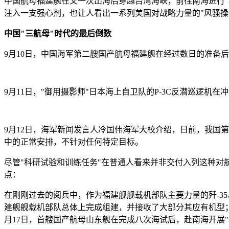
中国航母福建舰在又一次出海后穿越台湾海峡，前往南海进行"
注入一支强心剂，也让人看出一系列美国对战略力量的"风骚操
中国"三航母"时代的最后倒数
9月10日，中国海军第二艘国产航母福建舰在经过数日的准备
9月11日，"御用摄影师"日本海上自卫队的P-3C反潜巡逻
9月12日，海军新闻发言人冷国伟海军大校介绍，日前，我国
中的正常安排，不针对任何特定目标。
尽管"科研试验和训练任务"在普通人看来并非交付入列这种对
点：
在刚刚过去的阅兵中，作为福建舰舰载机部队主要力量的歼-35、
建舰舰载机部队总体上完成组建，并接收了大部分其应有机型；在
月17日，首艘国产航母山东舰在完成八次海试后，赴南海开展