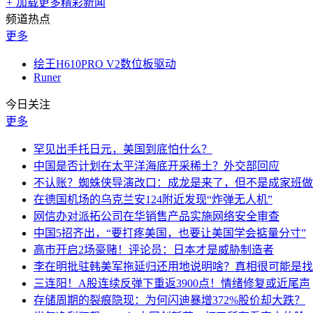
+
加载更多精彩新闻
频道热点
更多
绘王H610PRO V2数位板驱动
Runer
今日关注
更多
罕见出手托日元，美国到底怕什么？
中国是否计划在太平洋海底开采稀土？外交部回应
不认账？蜘蛛侠导演改口：成龙是来了，但不是成家班做
在德国机场的乌克兰安124附近发现“炸弹无人机”
网信办对派拓公司在华销售产品实施网络安全审查
中国5招齐出，“要打疼美国，也要让美国学会掂量分寸”
高市开启2场豪赌！评论员：日本才是威胁制造者
李在明批驻韩美军拖延归还用地说明啥？真相很可能是找
三连阳！A股连续反弹下重返3900点！情绪修复或近尾声
存储周期的裂痕隐现：为何闪迪暴增372%股价却大跌？