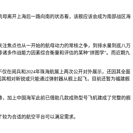
航母离开上海后一路向南的状态看，该舰应该会成为南部战区海
关注焦点也从一开始的航母动力的常核之争，到排水量到底八万
诸多作战能力因素综合衡量和评估的某种"拼图学"。而近期九
仅在阅兵和2024年珠海航展上两次公开对外展示，还因其全面
，则因其相对新锐或只能通过弹射器从舰上起飞，目前还暂为福建舰
降，加上中国海军此前已借助几款成熟型号飞机建成了完整的舰
了较为合适的航空平台可以满足需求。