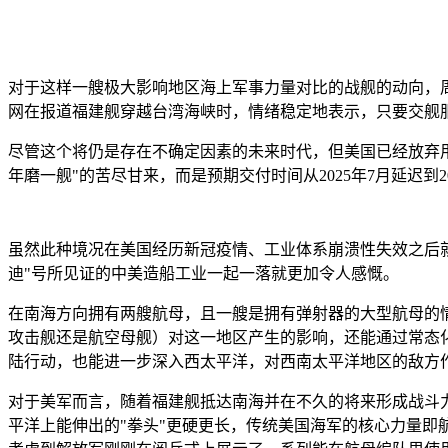
对于这样一艘极大影响地区海上军事力量对比的战舰的动向，
网在报道福建舰穿越台湾海峡时，情绪稳定地表示，只要交舰
尽管这个将仍是存在不确定因素的未来时代，但美国已经放弃用福
年磨一舰"的苦尽甘来，而是预期交付时间从2025年7月延迟到
虽然此种境况在美国经历新冠疫情、工业体系崩溃性失效之后就能
迪"号所见证的中美造船工业一起一落就更加令人感慨。
在南海方向拥有两艘航母，且一艘是拥有弹射器的大型航母的情
攻击舰还是航空母舰）对这一地区产生的影响，还能通过常态
陆行动，也能进一步深入西太平洋，对西南太平洋地区的敌方
对于美军而言，随着福建舰抵达南海并在不久的将来形成战斗力
平洋上能伸出的"拳头"更硬更长，传统美国海军的核心力量