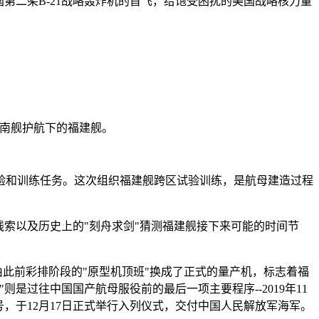
第二架B-21战略轰炸机的首飞，给饱受困扰的美国战略核力量
济南舰护航下的福建舰。
试验和训练任务。这次组织福建舰跨区试验训练，是航母建造过程
索以及历史上的"刻舟求剑"猜测福建舰接下来可能的时间节
机也由此前彩排阶段的"原型机顶班"换成了正式的量产机，标志着福
过往中国国产航母服役前的最后一项主要程序--2019年11
，于12月17日正式举行入列仪式，交付中国人民解放军海军。