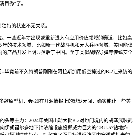
清目秀"了。
对独特的状态不无关系。
位。一些近年才出现或重新进入有应用价值领域的赛道，比如高
多年的技术领域，比如新一代战斗机和无人兵器领域，美国能谈
向的产品开发上明显落后于中国。至于类似战略导弹等传统安全
-毕竟前不久特朗普刚刚在阿拉斯加用低空掠过的B-2让来访的
多款原型机，轰-20在开源情报上的默默无闻，确实能让一些美
头等主力：2024年美国出动大批B-2对也门境内的胡塞武装武
向伊朗福尔多地下铀浓缩设施投掷威力巨大的GBU-57钻地炸
量和其低可探测性的特点，对敌方水面目标进行防区内穿透式打击的