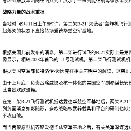
考虑到解放军刚刚在阅兵式上展示了一系列能在航母编队里使用
战略力量的战术重担
当地时间9月11日上午8时许，第二架B-21"突袭者"轰炸机飞
起落架的状态下直接转场爱德华兹空军基地。
根据美国此前发布的消息，第二架进行试飞的B-21实际上是第
像显示，相较2023年首飞的T-1号测试机，第二架飞行测
根据美国空军部长特洛伊·迈因克在相关声明中的解读，这架B-
由于上月底，负责战略威慑及核一体化的美国空军副参谋长安德鲁
此自然欢欣鼓舞。
在第二架B-21飞行测试机抵达爱德华兹空军基地后，两架B-
列负面消息如影随形，多款战略核武器载具和平台的研制也缺少
不攻自破。
而当两架原型机齐聚爱德华兹空军基地之后，有关美军深谋远虑