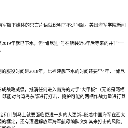
海军旗下媒体的只言片语就说明了不少问题。美国海军学院新闻
19年就已下水，但"肯尼迪"号在舾装近6年后等来的并非"十
。
的服役时间是2018年，比福建舰下水的时间还要早4年，"肯尼
成战略威慑，抵消任何进入南海的对手"大甲板"（无论是两栖
，既能对台湾岛东部进行打击，掩护可能的两栖作战力量进行登
定和计划马上就要面临更进一步的大更新--随着中国海军在西太
围的框定，还有遭遇解放军海军航母编队突如其来打击的风险。