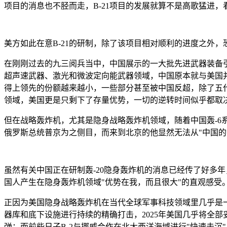
项目的消息也不胫而走，B-21项目的发展就算不是高歌猛进
美方如此在意B-21的研制，除了该项目相对顺利的进度之外
在刚刚过去的九三阅兵当中，中国展示的一大批先进武器装备
超声速武器、激光和微波定向能武器领域，中国原本就与美国
得上领先的份额越来越小，一些部分甚至被中国反超，除了五
领域，美国更是只剩下了存量优势，一切的逆转时间似乎都取
但在战略轰炸机，尤其是隐身战略轰炸机领域，随着中国轰-6
俄罗斯总统普京为之侧目，而来到北京的他显然无法从"中国的
虽然有关中国正在研制轰-20隐身轰炸机的消息已经传了好多
国人产生在隐身轰炸机领域"优势在我，而且很大"的直观感受
正因为美国隐身战略轰炸机在当代全球军事科技领域里几乎是一支
器库和底下设施进行持续的精确打击，2025年美国几乎将全部
弹；而前些日子B-2与挪威合作在北大西洋海域进行"快速击沉"