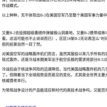
作战模式。
以上种种，无不体现出B-2在美国空军乃至整个美国军事力量中
又要B-2去投掷超级重磅炸弹摧毁山洞基地，又要B-2携带成串
看，这话可能也不止说说而已），区区18架B-2无论再怎么"
担的前景自然一目了然。
对美国空军的战略轰炸机们而言，虽然其服役以来几乎所有的实
毯式轰炸，还是冷战末期美军出于航空反舰的需求将部分B-5
冷战后由于核战争风险的迅速降低，当代美国战略轰炸机的几乎
了。但随着当下全球局势显而易见的变化，尤其是全世界主要大
核威慑老本行。
为常规战争设计的产品能适应新时代的高技术战争吗，又能否