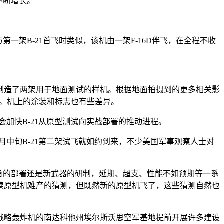
不断增长。
第一架B-21首飞时类似，该机由一架F-16D伴飞，在全程不收
国还制造了两架用于地面测试的样机。根据地面拍摄到的更多相关影
置。机上的涂装和标志也有些差异。
会加快B-21从原型测试向实战部署的推动进程。
月中旬B-21第二架试飞就如约到来，不少美国军事观察人士对
模装备的部署还是新武器的研制，延期、超支、性能不如预期等一系
后续原型机难产的猜测，但既然新的原型机飞了，这些猜测自然也
1战略轰炸机的南达科他州埃尔斯沃思空军基地提前开展许多建设