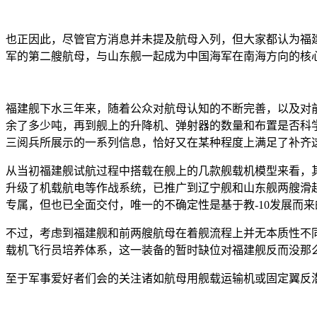
也正因此，尽管官方消息并未提及航母入列，但大家都认为福
军的第二艘航母，与山东舰一起成为中国海军在南海方向的核
福建舰下水三年来，随着公众对航母认知的不断完善，以及对
余了多少吨，再到舰上的升降机、弹射器的数量和布置是否科
三阅兵所展示的一系列信息，恰好又在某种程度上满足了补齐
从当初福建舰试航过程中搭载在舰上的几款舰载机模型来看，其
升级了机载航电等作战系统，已推广到辽宁舰和山东舰两艘滑越起
专属，但也已全面交付，唯一的不确定性是基于教-10发展而
不过，考虑到福建舰和前两艘航母在着舰流程上并无本质性不
载机飞行员培养体系，这一装备的暂时缺位对福建舰反而没那
至于军事爱好者们会的关注诸如航母用舰载运输机或固定翼反