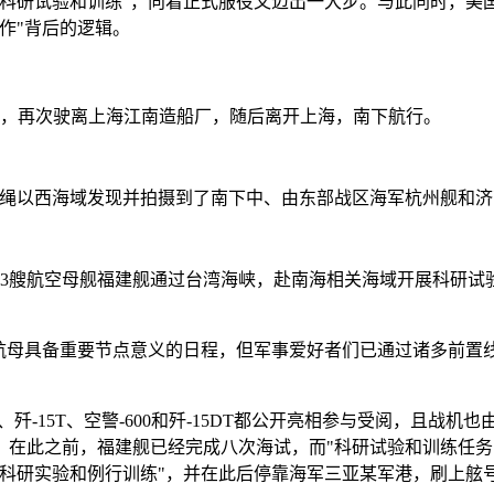
科研试验和训练"，向着正式服役又迈出一大步。与此同时，美国
作"背后的逻辑。
后，再次驶离上海江南造船厂，随后离开上海，南下航行。
机在冲绳以西海域发现并拍摄到了南下中、由东部战区海军杭州舰和
第3艘航空母舰福建舰通过台湾海峡，赴南海相关海域开展科研
航母具备重要节点意义的日程，但军事爱好者们已通过诸多前置线
歼-15T、空警-600和歼-15DT都公开亮相参与受阅，且战
此之前，福建舰已经完成八次海试，而"科研试验和训练任务"则是
"科研实验和例行训练"，并在此后停靠海军三亚某军港，刷上舷号