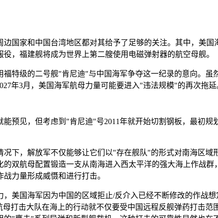
周边国家和中国台湾地区都对其给予了足够的关注。其中，美国
服役，福建舰将成为世界上第二艘使用电磁弹射器的航空母舰。
特级的二号舰"肯尼迪"与中国海军争夺这一纪录的意向。虽然20
2027年3月，美国海军航母力量可能要进入"违法规模"的再次拖延
预见，但考虑到"肯尼迪"号2011年就开始切割钢板，最初规划
况下，解放军不仅能够让它们以"存在舰队"的形式对南海区域形
化的双航母配置锻造一支从南海进入西太平洋的强大海上作战群
作战力量形成威慑和进行打击。
，美国海军因为中国的区域拒止/反介入已经不断修改的作战想
即航母打击大队在海上的行动就不仅要受中国远程反舰弹药打击范