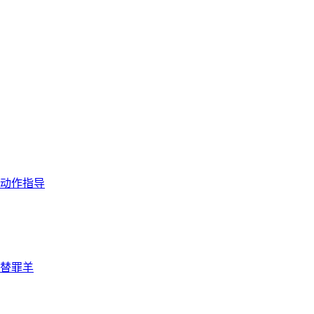
动作指导
替罪羊