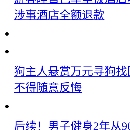
涉事酒店全额退款
狗主人悬赏万元寻狗找
不得随意反悔
后续！男子健身2年从9