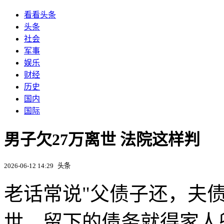
看看头条
头条
社会
军事
娱乐
财经
历史
国内
国际
男子欠27万离世 法院这样判
2026-06-12 14:29
头条
老话常说"父债子还，夫
世，留下的债务就得家人