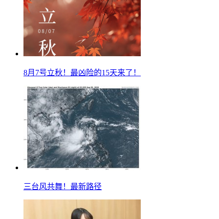
8月7号立秋！最凶险的15天来了！
三台风共舞！最新路径