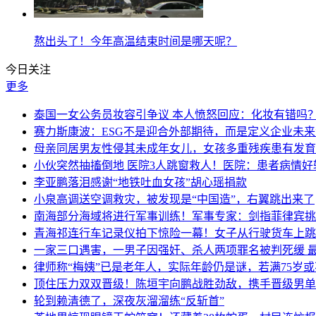
熬出头了！今年高温结束时间是哪天呢？
今日关注
更多
泰国一女公务员妆容引争议 本人愤怒回应：化妆有错吗
赛力斯康波：ESG不是迎合外部期待，而是定义企业未
母亲同居男友性侵其未成年女儿，女孩多重残疾患有发育
小伙突然抽搐倒地 医院3人跳窗救人！医院：患者病情好
李亚鹏落泪感谢“地铁吐血女孩”胡心瑶捐款
小泉高调送空调救灾，被发现是“中国造”，右翼跳出来了
南海部分海域将进行军事训练！军事专家：剑指菲律宾挑
青海祁连行车记录仪拍下惊险一幕！女子从行驶货车上跳
一家三口遇害，一男子因强奸、杀人两项罪名被判死缓 
律师称“梅姨”已是老年人，实际年龄仍是谜，若满75岁
顶住压力双双晋级！陈垣宇向鹏战胜劲敌，携手晋级男单
轮到赖清德了，深夜灰溜溜练“反斩首”