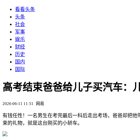
看看头条
头条
社会
军事
娱乐
财经
历史
国内
国际
高考结束爸爸给儿子买汽车：
2026-06-11 11:51
网易
有钱任性！一名男生在考完最后一科后走出考场，爸爸却把他
束的礼物，就是这台刚买的小轿车。