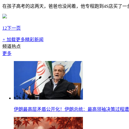
在孩子高考的这两天，爸爸也没闲着，他专程跑到4S店买了
1
2
下一页
+
加载更多精彩新闻
频道热点
更多
伊朗最高层矛盾公开化！伊朗总统：最高领袖决策过程遭