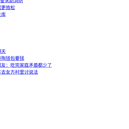
报警求助消防
起更放松
仓库
翻天
接掏钱包要钱
网友：吃完家庭矛盾都少了
车去女方村里讨说法