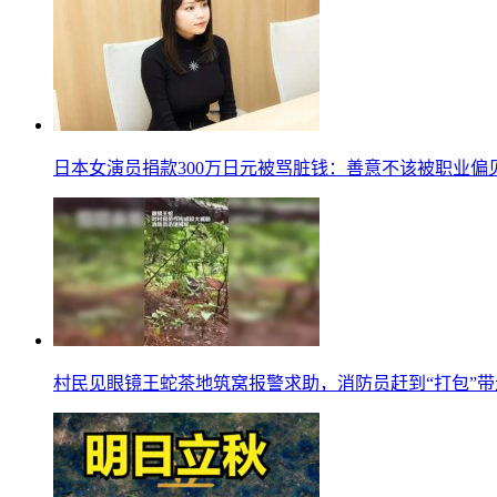
日本女演员捐款300万日元被骂脏钱：善意不该被职业偏
村民见眼镜王蛇茶地筑窝报警求助，消防员赶到“打包”带