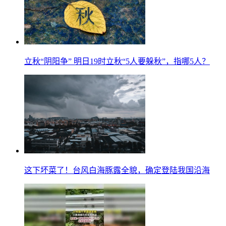
立秋“阴阳争” 明日19时立秋“5人要躲秋”，指哪5人？
这下坏菜了！台风白海豚露全貌，确定登陆我国沿海