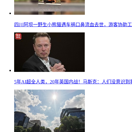
四川阿坝一野生小熊猫遇车祸口鼻流血去世，游客协助工
5年AI超全人类，20年英国内战！马斯克：人们没意识