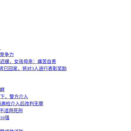
？
来竞争力
迟缓，女孩母亲：痛苦自责
转已回家，将对3人进行表彰奖励
衅
下，警方介入
最高检介入后改判无罪
或不适用死刑
16强