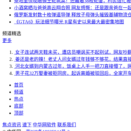
茶地里惊现眼镜王蛇筑窝！还藏着38枚蛇蛋，村民连忙
小酒窝晒与爸爸高云翔合照 网友感慨：还是跟亲爸在一
俄罗斯发射数十枚弹道导弹 释放子母弹头摧毁基辅物流
《GTA6》玩法细节曝光 R星有史以来最大最密集地图
频道精选
更多
女子连试两天鞋未买，遭店员嘲讽买不起别试，网友吵
姜还是老的辣！老丈人问女婿过年钱够不够花，结果直
河北女婿到内蒙古过年，饭桌上人手一把刀直接懵了，
男子花32万娶妻被拒同房，起诉离婚被驳回后，全家开
首页
频道
热点
底部
顶部
焦点资讯
速下
中华网软件
联系我们