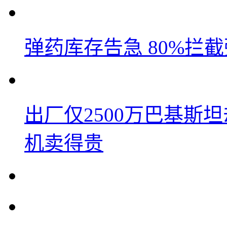
弹药库存告急 80%拦
出厂仅2500万巴基斯
机卖得贵