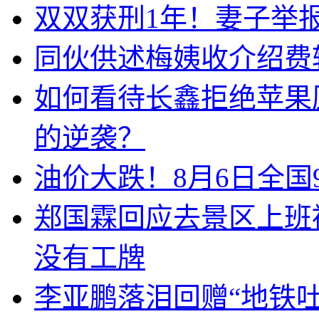
双双获刑1年！妻子举
同伙供述梅姨收介绍费
如何看待长鑫拒绝苹果
的逆袭？
油价大跌！8月6日全国92
郑国霖回应去景区上班
没有工牌
李亚鹏落泪回赠“地铁吐血