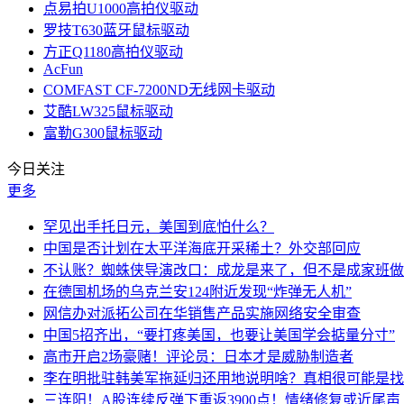
点易拍U1000高拍仪驱动
罗技T630蓝牙鼠标驱动
方正Q1180高拍仪驱动
AcFun
COMFAST CF-7200ND无线网卡驱动
艾酷LW325鼠标驱动
富勒G300鼠标驱动
今日关注
更多
罕见出手托日元，美国到底怕什么？
中国是否计划在太平洋海底开采稀土？外交部回应
不认账？蜘蛛侠导演改口：成龙是来了，但不是成家班做
在德国机场的乌克兰安124附近发现“炸弹无人机”
网信办对派拓公司在华销售产品实施网络安全审查
中国5招齐出，“要打疼美国，也要让美国学会掂量分寸”
高市开启2场豪赌！评论员：日本才是威胁制造者
李在明批驻韩美军拖延归还用地说明啥？真相很可能是找
三连阳！A股连续反弹下重返3900点！情绪修复或近尾声