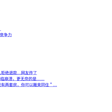
？
来竞争力
队拒绝退款…网友炸了
濒临崩溃，更无奈的是……
我有两套房，你可以搬来同住＂…