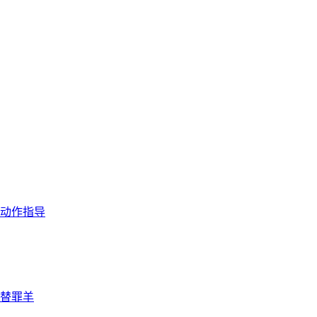
动作指导
替罪羊