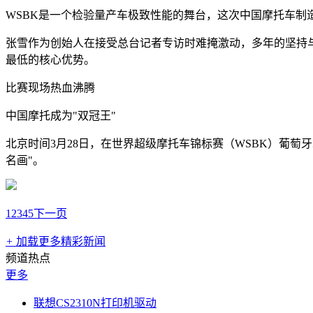
WSBK是一个检验量产车极致性能的舞台，这次中国摩托车制
张雪作为创始人在接受总台记者专访时难掩激动，多年的坚持
最低的核心优势。
比赛现场热血沸腾
中国摩托成为"双冠王"
北京时间3月28日，在世界超级摩托车锦标赛（WSBK）葡萄牙
名画"。
1
2
3
4
5
下一页
+
加载更多精彩新闻
频道热点
更多
联想CS2310N打印机驱动