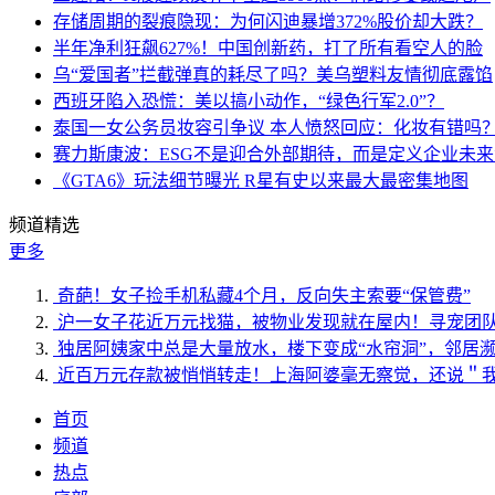
存储周期的裂痕隐现：为何闪迪暴增372%股价却大跌？
半年净利狂飙627%！中国创新药，打了所有看空人的脸
乌“爱国者”拦截弹真的耗尽了吗？美乌塑料友情彻底露馅
西班牙陷入恐慌：美以搞小动作，“绿色行军2.0”？
泰国一女公务员妆容引争议 本人愤怒回应：化妆有错吗
赛力斯康波：ESG不是迎合外部期待，而是定义企业未
《GTA6》玩法细节曝光 R星有史以来最大最密集地图
频道精选
更多
奇葩！女子捡手机私藏4个月，反向失主索要“保管费”
沪一女子花近万元找猫，被物业发现就在屋内！寻宠团
独居阿姨家中总是大量放水，楼下变成“水帘洞”，邻居
近百万元存款被悄悄转走！上海阿婆毫无察觉，还说＂
首页
频道
热点