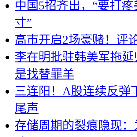
中国5招齐出，“要打
寸”
高市开启2场豪赌！评
李在明批驻韩美军拖延
是找替罪羊
三连阳！A股连续反弹下
尾声
存储周期的裂痕隐现：为