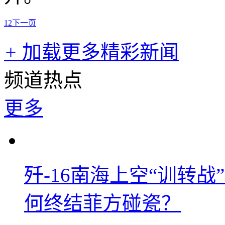
1
2
下一页
+
加载更多精彩新闻
频道热点
更多
歼-16南海上空“训转
何终结菲方碰瓷？