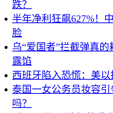
跌？
半年净利狂飙627%
脸
乌“爱国者”拦截弹真
露馅
西班牙陷入恐慌：美以搞
泰国一女公务员妆容引
吗？