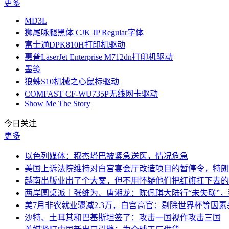
更多
MD3L
狮尾咏腿黑体 CJK JP Regular字体
富士通DPK810H打印机驱动
惠普LaserJet Enterprise M712dn打印机驱动
墨笺
狼蛛S10机械之心鼠标驱动
COMFAST CF-WU735P无线网卡驱动
Show Me The Story
今日关注
更多
以色列媒体：穆杰塔巴被紧急送医，情况危急
美国上诉法院维持对白宫宴会厅改造项目的暂停令，特朗
越南出版业出了个大案，但不用怀疑他们把红旗扛下去的
两岸圆桌派｜张维为、唐湘龙：陈佩琪大陆行“未失联”
美7月非农就业骤减2.3万，白宫高官：剔除世界杯等因
沙特、土耳其和巴基斯坦签了：攻击一国视作攻击三国