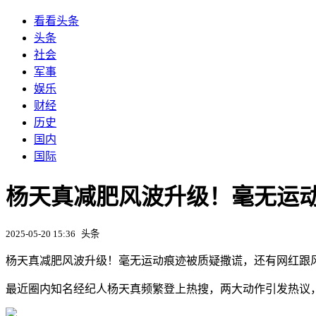
看看头条
头条
社会
军事
娱乐
财经
历史
国内
国际
杨天真减肥风波升级！毫无运
2025-05-20 15:36
头条
杨天真减肥风波升级！毫无运动痕迹被质疑撒谎，还有网红跟
最近圈内知名经纪人杨天真频繁登上热搜，两大动作引发热议