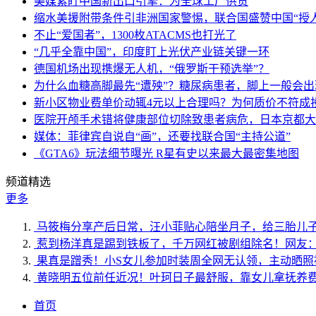
美媒紧盯中国新出口引擎：为全球工厂供货
缩水美援附带条件引非洲国家警惕，联合国盛赞中国“授人
不止“爱国者”，1300枚ATACMS也打光了
“几乎全靠中国”，印度盯上光伏产业链关键一环
德国机场出现携爆无人机，“俄罗斯干预选举”？
为什么血糖高脚最先“遭殃”？糖尿病患者，脚上一般会
新小区物业费单价动辄4元以上合理吗？为何质价不符成
医院开颅手术错将健康部位切除致患者病危，日本京都大
媒体：菲律宾自说自“画”，还要找联合国“主持公道”
《GTA6》玩法细节曝光 R星有史以来最大最密集地图
频道精选
更多
马筱梅分享产后日常，汪小菲贴心陪坐月子，给三胎儿
惹到杨洋真是踢到铁板了，千万网红被剧组除名！网友
果真是蹭秀！小S女儿参加时装周全网无认领，主动晒照
黄晓明五位前任近况！叶珂日子最舒服，靠女儿拿抚养
首页