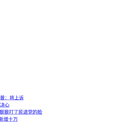
普：将上诉
决心
，狠狠打了民进党的脸
素新增十万