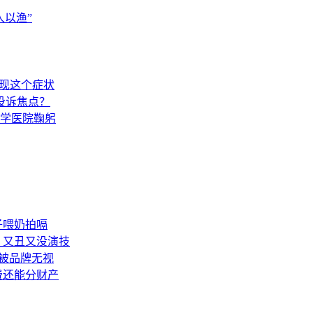
以渔”
出现这个症状
投诉焦点？
学医院鞠躬
子喂奶拍嗝
：又丑又没演技
被品牌无视
费还能分财产