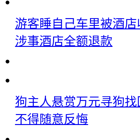
游客睡自己车里被酒店
涉事酒店全额退款
狗主人悬赏万元寻狗找
不得随意反悔