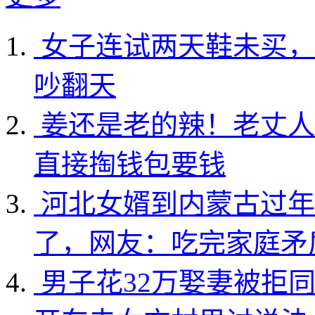
女子连试两天鞋未买，
吵翻天
姜还是老的辣！老丈人
直接掏钱包要钱
河北女婿到内蒙古过年
了，网友：吃完家庭矛
男子花32万娶妻被拒