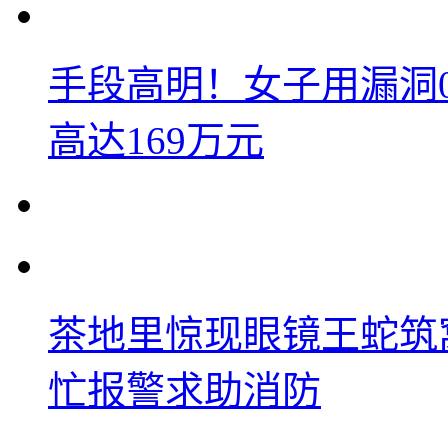
手段高明！女子用漏洞
高达169万元
茶地里惊现眼镜王蛇筑
忙报警求助消防